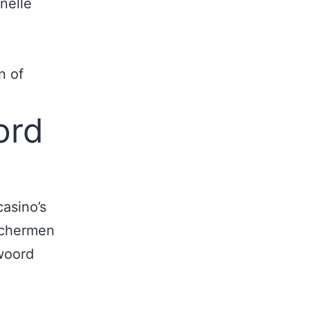
nelle
n of
ord
casino’s
schermen
twoord