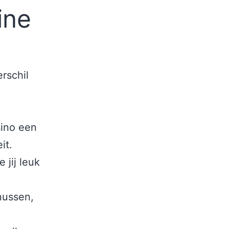
ine
rschil
sino een
it.
 jij leuk
nussen,