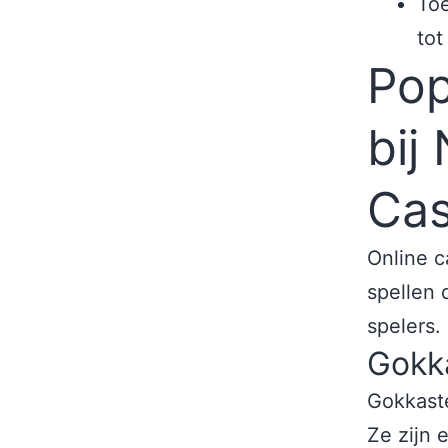
Toe
tot
Pop
bij
Cas
Online c
spellen 
spelers.
Gokka
Gokkaste
Ze zijn 