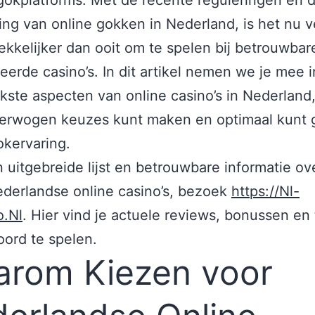
 gokplatforms. Met de recente reguleringen en 
ring van online gokken in Nederland, is het nu ve
ekkelijker dan ooit om te spelen bij betrouwbar
ieerde casino’s. In dit artikel nemen we je mee 
jkste aspecten van online casino’s in Nederland
verwogen keuzes kunt maken en optimaal kunt 
okervaring.
 uitgebreide lijst en betrouwbare informatie ov
derlandse online casino’s, bezoek
https://Nl-
o.Nl
. Hier vind je actuele reviews, bonussen en
ord te spelen.
rom Kiezen voor