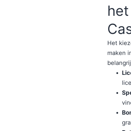
het
Cas
Het kiez
maken in
belangri
Lic
lic
Sp
vin
Bo
gra