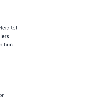
leid tot
lers
an hun
or