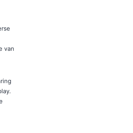
erse
e van
ring
lay.
ve