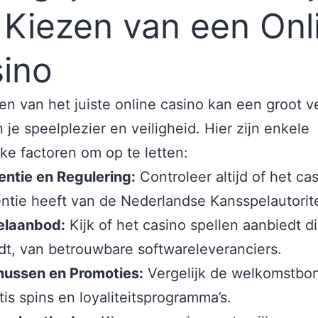
 Kiezen van een Onl
ino
en van het juiste online casino kan een groot ve
 je speelplezier en veiligheid. Hier zijn enkele
jke factoren om op te letten:
entie en Regulering:
Controleer altijd of het ca
entie heeft van de Nederlandse Kansspelautorite
elaanbod:
Kijk of het casino spellen aanbiedt die
dt, van betrouwbare softwareleveranciers.
nussen en Promoties:
Vergelijk de welkomstbo
tis spins en loyaliteitsprogramma’s.