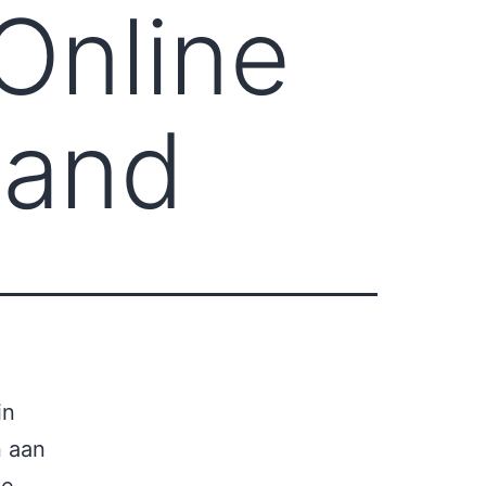
Online
land
in
n aan