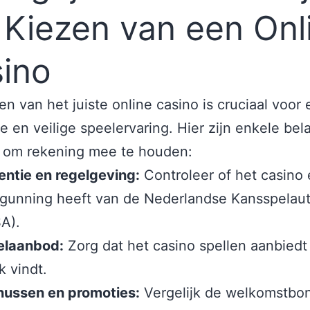
 Kiezen van een Onl
ino
en van het juiste online casino is cruciaal voor
ge en veilige speelervaring. Hier zijn enkele bel
n om rekening mee te houden:
entie en regelgeving:
Controleer of het casino
gunning heeft van de Nederlandse Kansspelauto
A).
elaanbod:
Zorg dat het casino spellen aanbiedt d
k vindt.
nussen en promoties:
Vergelijk de welkomstbo