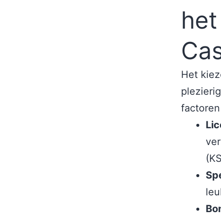
het
Cas
Het kiez
plezieri
factore
Lic
ver
(KS
Sp
leu
Bo