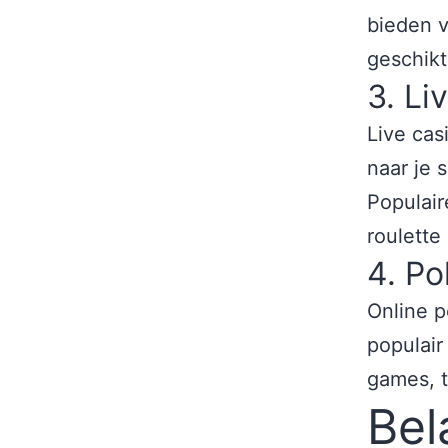
bieden v
geschikt
3. Li
Live cas
naar je 
Populair
roulette
4. Po
Online p
populair
games, t
Bel