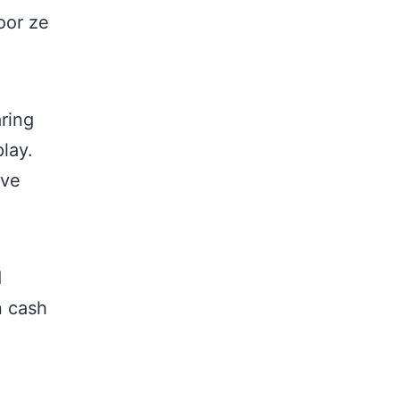
oor ze
ring
lay.
ive
d
n cash