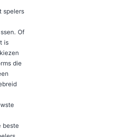
t spelers
ussen. Of
 is
 kiezen
orms die
een
ebreid
uwste
e beste
elers,