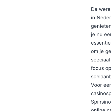
De werel
in Neder
genieten
je nu ee
essentie
om je ge
speciaal
focus op
spelaan
Voor een
casinosp
Spinsin
online c