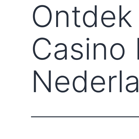
Ontdek 
Casino 
Nederl