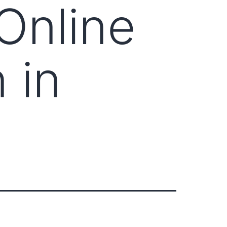
Online
 in