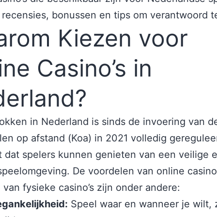
f recensies, bonussen en tips om verantwoord t
rom Kiezen voor
ine Casino’s in
erland?
okken in Nederland is sinds de invoering van d
en op afstand (Koa) in 2021 volledig gereguleer
 dat spelers kunnen genieten van een veilige 
 speelomgeving. De voordelen van online casino
 van fysieke casino’s zijn onder andere:
gankelijkheid:
Speel waar en wanneer je wilt,