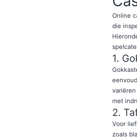
Cas
Online c
die insp
Hieronde
spelcate
1. Go
Gokkast
eenvoud
variëren
met ind
2. Ta
Voor lie
zoals bl