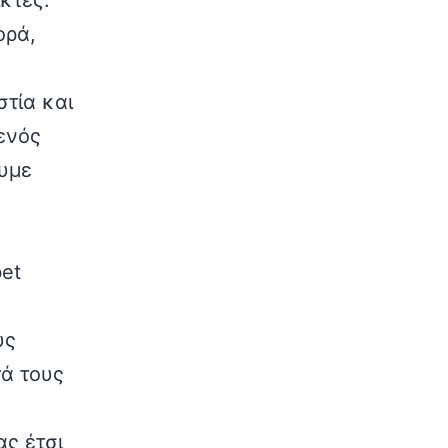
ίκτες.
ορά,
στία και
ενός
ουμε
ά
bet
υς
τά τους
ς έτσι