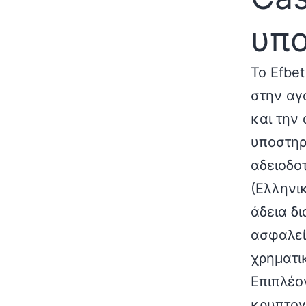
υπο
Το Efbe
στην αγ
και την
υποστηρί
αδειοδο
(Ελληνι
άδεια δι
ασφαλεί
χρηματι
Επιπλέον
κρυπτογ