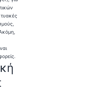
πικών
κτυακές
σμούς,
 Ακόμη,
ναι
φορείς.
ική
t