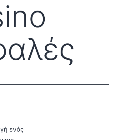
sino
φαλές
ογή ενός