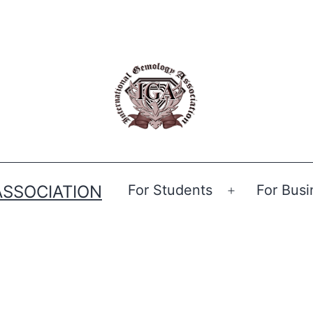
ASSOCIATION
For Students
For Busi