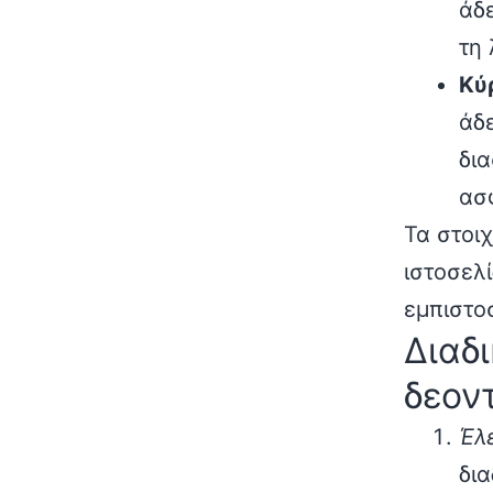
άδ
τη 
Κύ
άδ
δι
ασ
Τα στοιχ
ιστοσελ
εμπιστο
Διαδ
δεον
Έλ
δι