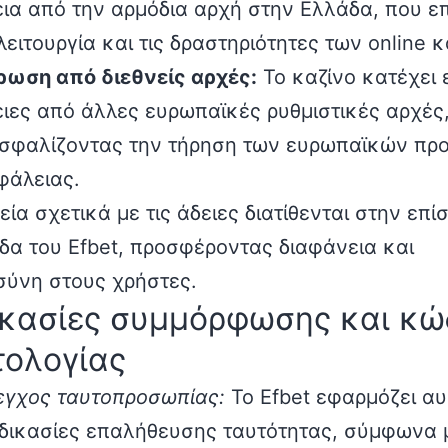
εια από την αρμόδια αρχή στην Ελλάδα, που επ
λειτουργία και τις δραστηριότητες των online κ
ρωση από διεθνείς αρχές:
Το καζίνο κατέχει 
ειες από άλλες ευρωπαϊκές ρυθμιστικές αρχές
ασφαλίζοντας την τήρηση των ευρωπαϊκών πρ
φάλειας.
εία σχετικά με τις άδειες διατίθενται στην επί
ίδα του Efbet, προσφέροντας διαφάνεια και
σύνη στους χρήστες.
ικασίες συμμόρφωσης και κώ
τολογίας
εγχος ταυτοπροσωπίας:
Το Efbet εφαρμόζει α
αδικασίες επαλήθευσης ταυτότητας, σύμφωνα μ