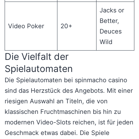
Jacks or
Better,
Video Poker
20+
Deuces
Wild
Die Vielfalt der
Spielautomaten
Die Spielautomaten bei spinmacho casino
sind das Herzstück des Angebots. Mit einer
riesigen Auswahl an Titeln, die von
klassischen Fruchtmaschinen bis hin zu
modernen Video-Slots reichen, ist für jeden
Geschmack etwas dabei. Die Spiele