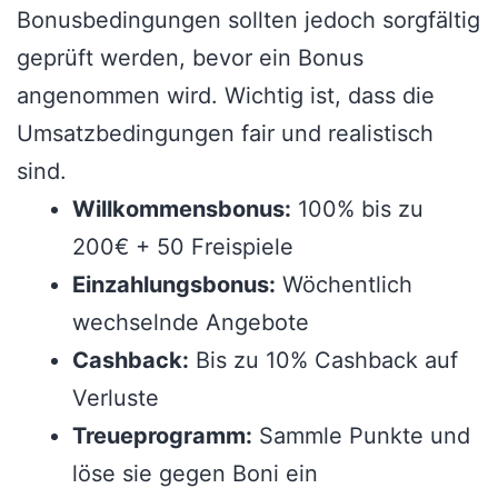
Bonusbedingungen sollten jedoch sorgfältig
geprüft werden, bevor ein Bonus
angenommen wird. Wichtig ist, dass die
Umsatzbedingungen fair und realistisch
sind.
Willkommensbonus:
100% bis zu
200€ + 50 Freispiele
Einzahlungsbonus:
Wöchentlich
wechselnde Angebote
Cashback:
Bis zu 10% Cashback auf
Verluste
Treueprogramm:
Sammle Punkte und
löse sie gegen Boni ein