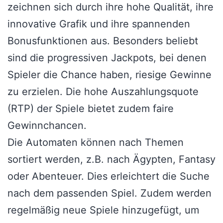
zeichnen sich durch ihre hohe Qualität, ihre
innovative Grafik und ihre spannenden
Bonusfunktionen aus. Besonders beliebt
sind die progressiven Jackpots, bei denen
Spieler die Chance haben, riesige Gewinne
zu erzielen. Die hohe Auszahlungsquote
(RTP) der Spiele bietet zudem faire
Gewinnchancen.
Die Automaten können nach Themen
sortiert werden, z.B. nach Ägypten, Fantasy
oder Abenteuer. Dies erleichtert die Suche
nach dem passenden Spiel. Zudem werden
regelmäßig neue Spiele hinzugefügt, um