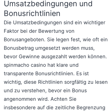
Umsatzbedingungen und
Bonusrichtlinien
Die Umsatzbedingungen sind ein wichtiger
Faktor bei der Bewertung von
Bonusangeboten. Sie legen fest, wie oft ein
Bonusbetrag umgesetzt werden muss,
bevor Gewinne ausgezahlt werden können.
spinmacho casino hat klare und
transparente Bonusrichtlinien. Es ist
wichtig, diese Richtlinien sorgfältig zu lesen
und zu verstehen, bevor ein Bonus
angenommen wird. Achten Sie
insbesondere auf die zeitliche Begrenzung