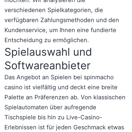
möchten. Wir analysieren die
verschiedenen Spielkategorien, die
verfügbaren Zahlungsmethoden und den
Kundenservice, um Ihnen eine fundierte
Entscheidung zu ermöglichen.
Spielauswahl und
Softwareanbieter
Das Angebot an Spielen bei spinmacho
casino ist vielfältig und deckt eine breite
Palette an Präferenzen ab. Von klassischen
Spielautomaten über aufregende
Tischspiele bis hin zu Live-Casino-
Erlebnissen ist für jeden Geschmack etwas