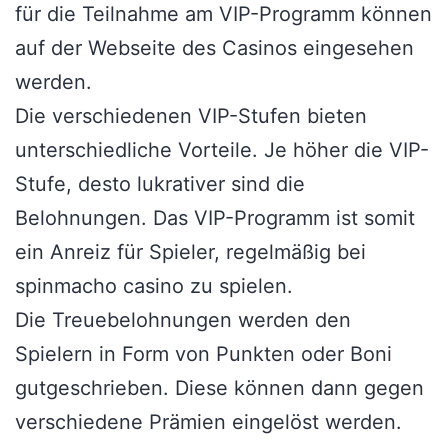
für die Teilnahme am VIP-Programm können
auf der Webseite des Casinos eingesehen
werden.
Die verschiedenen VIP-Stufen bieten
unterschiedliche Vorteile. Je höher die VIP-
Stufe, desto lukrativer sind die
Belohnungen. Das VIP-Programm ist somit
ein Anreiz für Spieler, regelmäßig bei
spinmacho casino zu spielen.
Die Treuebelohnungen werden den
Spielern in Form von Punkten oder Boni
gutgeschrieben. Diese können dann gegen
verschiedene Prämien eingelöst werden.