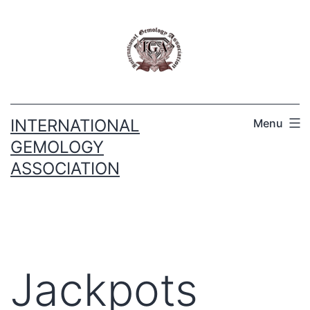
INTERNATIONAL
Menu
GEMOLOGY
ASSOCIATION
Jackpots