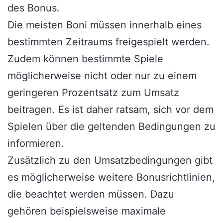
des Bonus.
Die meisten Boni müssen innerhalb eines
bestimmten Zeitraums freigespielt werden.
Zudem können bestimmte Spiele
möglicherweise nicht oder nur zu einem
geringeren Prozentsatz zum Umsatz
beitragen. Es ist daher ratsam, sich vor dem
Spielen über die geltenden Bedingungen zu
informieren.
Zusätzlich zu den Umsatzbedingungen gibt
es möglicherweise weitere Bonusrichtlinien,
die beachtet werden müssen. Dazu
gehören beispielsweise maximale