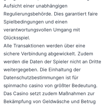
Aufsicht einer unabhängigen
Regulierungsbehörde. Dies garantiert faire
Spielbedingungen und einen
verantwortungsvollen Umgang mit
Glücksspiel.
Alle Transaktionen werden über eine
sichere Verbindung abgewickelt. Zudem
werden die Daten der Spieler nicht an Dritte
weitergegeben. Die Einhaltung der
Datenschutzbestimmungen ist für
spinmacho casino von größter Bedeutung.
Das Casino setzt zudem Maßnahmen zur
Bekämpfung von Geldwäsche und Betrug