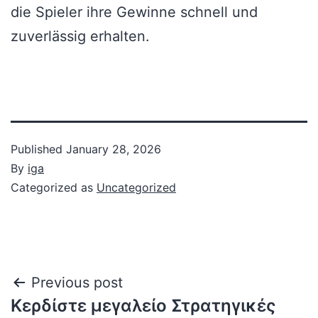
die Spieler ihre Gewinne schnell und
zuverlässig erhalten.
Published
January 28, 2026
By
iga
Categorized as
Uncategorized
Previous post
Κερδίστε μεγαλείο Στρατηγικές