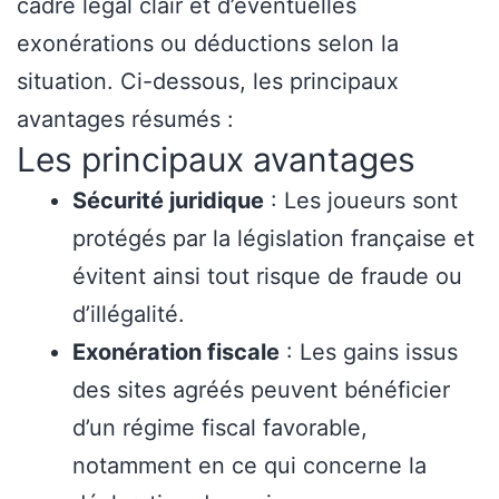
cadre légal clair et d’éventuelles
exonérations ou déductions selon la
situation. Ci-dessous, les principaux
avantages résumés :
Les principaux avantages
Sécurité juridique
: Les joueurs sont
protégés par la législation française et
évitent ainsi tout risque de fraude ou
d’illégalité.
Exonération fiscale
: Les gains issus
des sites agréés peuvent bénéficier
d’un régime fiscal favorable,
notamment en ce qui concerne la