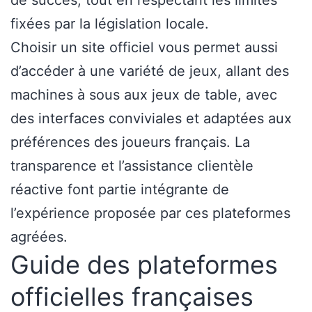
de succès, tout en respectant les limites
fixées par la législation locale.
Choisir un site officiel vous permet aussi
d’accéder à une variété de jeux, allant des
machines à sous aux jeux de table, avec
des interfaces conviviales et adaptées aux
préférences des joueurs français. La
transparence et l’assistance clientèle
réactive font partie intégrante de
l’expérience proposée par ces plateformes
agréées.
Guide des plateformes
officielles françaises