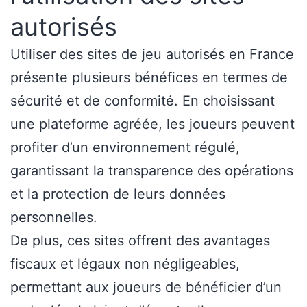
autorisés
Utiliser des sites de jeu autorisés en France
présente plusieurs bénéfices en termes de
sécurité et de conformité. En choisissant
une plateforme agréée, les joueurs peuvent
profiter d’un environnement régulé,
garantissant la transparence des opérations
et la protection de leurs données
personnelles.
De plus, ces sites offrent des avantages
fiscaux et légaux non négligeables,
permettant aux joueurs de bénéficier d’un