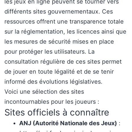
les jeux en ligne peuvent se tourner vers
différents sites gouvernementaux. Ces
ressources offrent une transparence totale
sur la réglementation, les licences ainsi que
les mesures de sécurité mises en place
pour protéger les utilisateurs. La
consultation régulière de ces sites permet
de jouer en toute légalité et de se tenir
informé des évolutions législatives.
Voici une sélection des sites
incontournables pour les joueurs :
Sites officiels à connaître
ANJ (Autorité Nationale des Jeux)
: