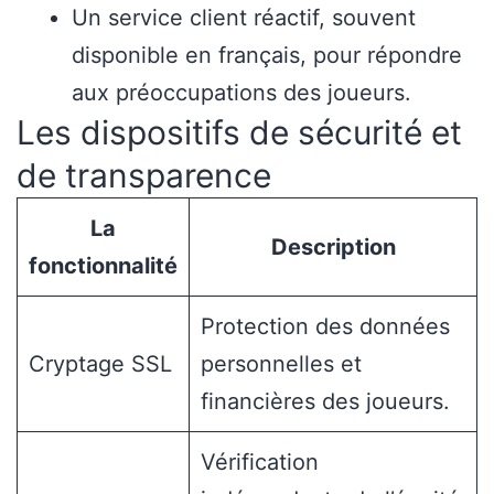
Un service client réactif, souvent
disponible en français, pour répondre
aux préoccupations des joueurs.
Les dispositifs de sécurité et
de transparence
La
Description
fonctionnalité
Protection des données
Cryptage SSL
personnelles et
financières des joueurs.
Vérification