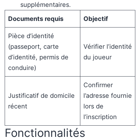
supplémentaires.
Documents requis
Objectif
Pièce d’identité
(passeport, carte
Vérifier l’identité
d’identité, permis de
du joueur
conduire)
Confirmer
Justificatif de domicile
l’adresse fournie
récent
lors de
l’inscription
Fonctionnalités