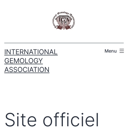
INTERNATIONAL
Menu
GEMOLOGY
ASSOCIATION
Site officiel