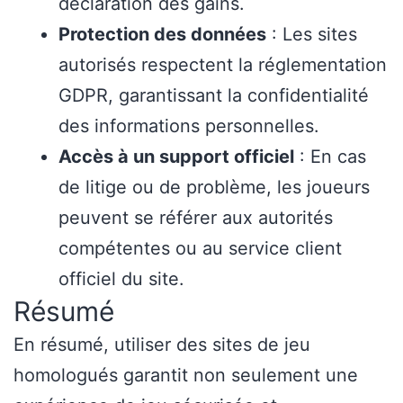
déclaration des gains.
Protection des données
: Les sites
autorisés respectent la réglementation
GDPR, garantissant la confidentialité
des informations personnelles.
Accès à un support officiel
: En cas
de litige ou de problème, les joueurs
peuvent se référer aux autorités
compétentes ou au service client
officiel du site.
Résumé
En résumé, utiliser des sites de jeu
homologués garantit non seulement une