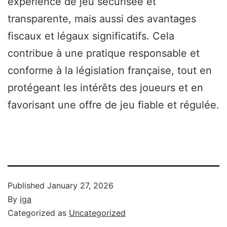
expérience de jeu sécurisée et
transparente, mais aussi des avantages
fiscaux et légaux significatifs. Cela
contribue à une pratique responsable et
conforme à la législation française, tout en
protégeant les intérêts des joueurs et en
favorisant une offre de jeu fiable et régulée.
Published
January 27, 2026
By
iga
Categorized as
Uncategorized