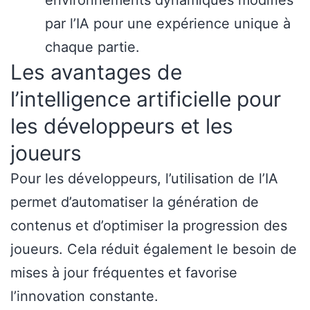
environnements dynamiques modifiés
par l’IA pour une expérience unique à
chaque partie.
Les avantages de
l’intelligence artificielle pour
les développeurs et les
joueurs
Pour les développeurs, l’utilisation de l’IA
permet d’automatiser la génération de
contenus et d’optimiser la progression des
joueurs. Cela réduit également le besoin de
mises à jour fréquentes et favorise
l’innovation constante.