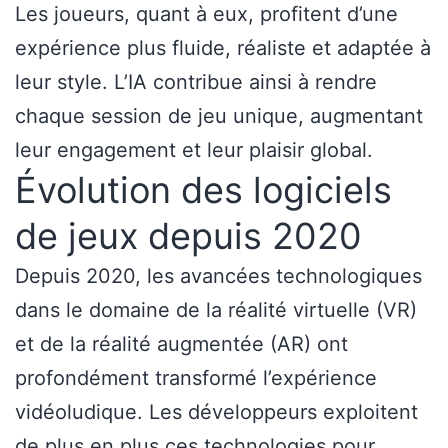
Les joueurs, quant à eux, profitent d’une
expérience plus fluide, réaliste et adaptée à
leur style. L’IA contribue ainsi à rendre
chaque session de jeu unique, augmentant
leur engagement et leur plaisir global.
Évolution des logiciels
de jeux depuis 2020
Depuis 2020, les avancées technologiques
dans le domaine de la réalité virtuelle (VR)
et de la réalité augmentée (AR) ont
profondément transformé l’expérience
vidéoludique. Les développeurs exploitent
de plus en plus ces technologies pour