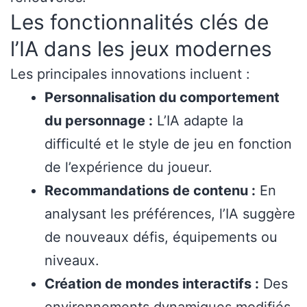
Les fonctionnalités clés de
l’IA dans les jeux modernes
Les principales innovations incluent :
Personnalisation du comportement
du personnage :
L’IA adapte la
difficulté et le style de jeu en fonction
de l’expérience du joueur.
Recommandations de contenu :
En
analysant les préférences, l’IA suggère
de nouveaux défis, équipements ou
niveaux.
Création de mondes interactifs :
Des