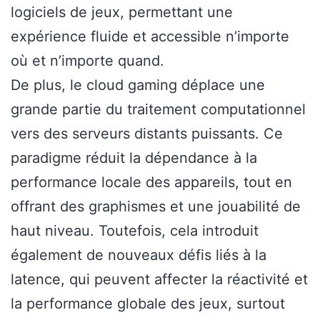
logiciels de jeux, permettant une
expérience fluide et accessible n’importe
où et n’importe quand.
De plus, le cloud gaming déplace une
grande partie du traitement computationnel
vers des serveurs distants puissants. Ce
paradigme réduit la dépendance à la
performance locale des appareils, tout en
offrant des graphismes et une jouabilité de
haut niveau. Toutefois, cela introduit
également de nouveaux défis liés à la
latence, qui peuvent affecter la réactivité et
la performance globale des jeux, surtout