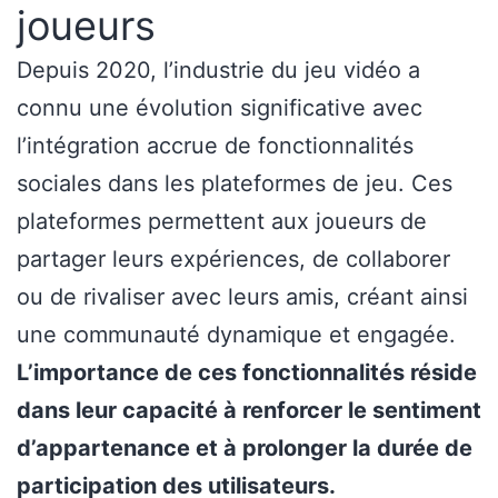
joueurs
Depuis 2020, l’industrie du jeu vidéo a
connu une évolution significative avec
l’intégration accrue de fonctionnalités
sociales dans les plateformes de jeu. Ces
plateformes permettent aux joueurs de
partager leurs expériences, de collaborer
ou de rivaliser avec leurs amis, créant ainsi
une communauté dynamique et engagée.
L’importance de ces fonctionnalités réside
dans leur capacité à renforcer le sentiment
d’appartenance et à prolonger la durée de
participation des utilisateurs.