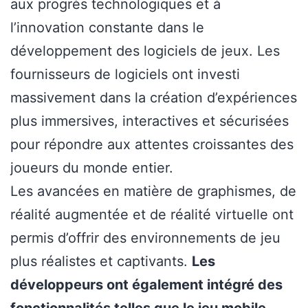
aux progrès technologiques et à
l’innovation constante dans le
développement des logiciels de jeux. Les
fournisseurs de logiciels ont investi
massivement dans la création d’expériences
plus immersives, interactives et sécurisées
pour répondre aux attentes croissantes des
joueurs du monde entier.
Les avancées en matière de graphismes, de
réalité augmentée et de réalité virtuelle ont
permis d’offrir des environnements de jeu
plus réalistes et captivants.
Les
développeurs ont également intégré des