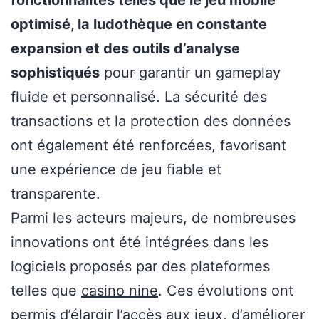
fonctionnalités telles que le jeu mobile
optimisé, la ludothèque en constante
expansion et des outils d’analyse
sophistiqués
pour garantir un gameplay
fluide et personnalisé. La sécurité des
transactions et la protection des données
ont également été renforcées, favorisant
une expérience de jeu fiable et
transparente.
Parmi les acteurs majeurs, de nombreuses
innovations ont été intégrées dans les
logiciels proposés par des plateformes
telles que
casino nine
. Ces évolutions ont
permis d’élargir l’accès aux jeux, d’améliorer