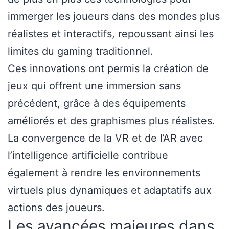
immerger les joueurs dans des mondes plus
réalistes et interactifs, repoussant ainsi les
limites du gaming traditionnel.
Ces innovations ont permis la création de
jeux qui offrent une immersion sans
précédent, grâce à des équipements
améliorés et des graphismes plus réalistes.
La convergence de la VR et de l’AR avec
l’intelligence artificielle contribue
également à rendre les environnements
virtuels plus dynamiques et adaptatifs aux
actions des joueurs.
Les avancées majeures dans