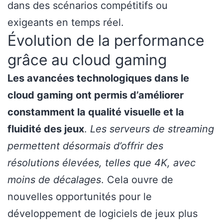
dans des scénarios compétitifs ou
exigeants en temps réel.
Évolution de la performance
grâce au cloud gaming
Les avancées technologiques dans le
cloud gaming ont permis d’améliorer
constamment la qualité visuelle et la
fluidité des jeux
.
Les serveurs de streaming
permettent désormais d’offrir des
résolutions élevées, telles que 4K, avec
moins de décalages
. Cela ouvre de
nouvelles opportunités pour le
développement de logiciels de jeux plus