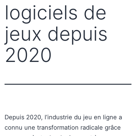
logiciels de
jeux depuis
2020
Depuis 2020, l’industrie du jeu en ligne a
connu une transformation radicale grâce