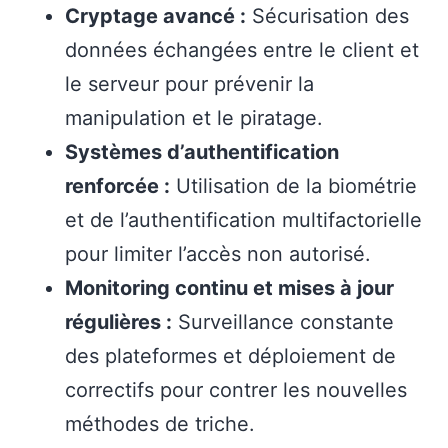
Cryptage avancé :
Sécurisation des
données échangées entre le client et
le serveur pour prévenir la
manipulation et le piratage.
Systèmes d’authentification
renforcée :
Utilisation de la biométrie
et de l’authentification multifactorielle
pour limiter l’accès non autorisé.
Monitoring continu et mises à jour
régulières :
Surveillance constante
des plateformes et déploiement de
correctifs pour contrer les nouvelles
méthodes de triche.