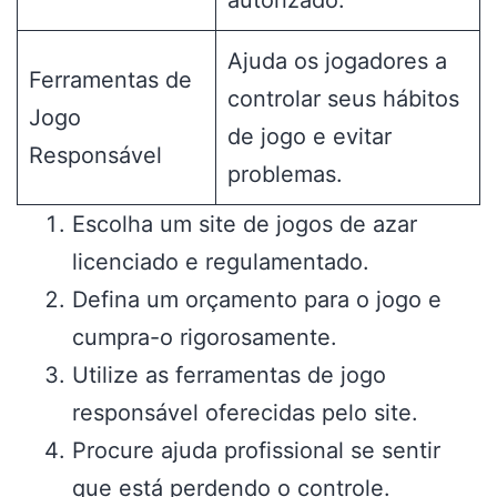
autorizado.
Ajuda os jogadores a
Ferramentas de
controlar seus hábitos
Jogo
de jogo e evitar
Responsável
problemas.
Escolha um site de jogos de azar
licenciado e regulamentado.
Defina um orçamento para o jogo e
cumpra-o rigorosamente.
Utilize as ferramentas de jogo
responsável oferecidas pelo site.
Procure ajuda profissional se sentir
que está perdendo o controle.