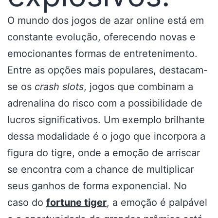
O mundo dos jogos de azar online está em
constante evolução, oferecendo novas e
emocionantes formas de entretenimento.
Entre as opções mais populares, destacam-
se os
crash slots
, jogos que combinam a
adrenalina do risco com a possibilidade de
lucros significativos. Um exemplo brilhante
dessa modalidade é o jogo que incorpora a
figura do tigre, onde a emoção de arriscar
se encontra com a chance de multiplicar
seus ganhos de forma exponencial. No
caso do
fortune tiger
, a emoção é palpável