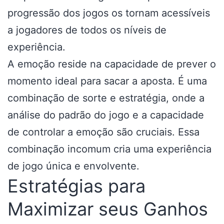
progressão dos jogos os tornam acessíveis
a jogadores de todos os níveis de
experiência.
A emoção reside na capacidade de prever o
momento ideal para sacar a aposta. É uma
combinação de sorte e estratégia, onde a
análise do padrão do jogo e a capacidade
de controlar a emoção são cruciais. Essa
combinação incomum cria uma experiência
de jogo única e envolvente.
Estratégias para
Maximizar seus Ganhos