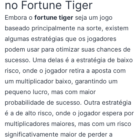
no Fortune Tiger
Embora o
fortune tiger
seja um jogo
baseado principalmente na sorte, existem
algumas estratégias que os jogadores
podem usar para otimizar suas chances de
sucesso. Uma delas é a estratégia de baixo
risco, onde o jogador retira a aposta com
um multiplicador baixo, garantindo um
pequeno lucro, mas com maior
probabilidade de sucesso. Outra estratégia
é a de alto risco, onde o jogador espera por
multiplicadores maiores, mas com um risco
significativamente maior de perder a