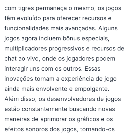
com tigres permaneça o mesmo, os jogos
têm evoluído para oferecer recursos e
funcionalidades mais avançadas. Alguns
jogos agora incluem bônus especiais,
multiplicadores progressivos e recursos de
chat ao vivo, onde os jogadores podem
interagir uns com os outros. Essas
inovações tornam a experiência de jogo
ainda mais envolvente e empolgante.
Além disso, os desenvolvedores de jogos
estão constantemente buscando novas
maneiras de aprimorar os gráficos e os
efeitos sonoros dos jogos, tornando-os