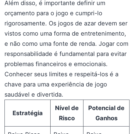
Além disso, é importante definir um
orçamento para o jogo e cumpri-lo
rigorosamente. Os jogos de azar devem ser
vistos como uma forma de entretenimento,
e não como uma fonte de renda. Jogar com
responsabilidade é fundamental para evitar
problemas financeiros e emocionais.
Conhecer seus limites e respeitá-los é a
chave para uma experiência de jogo
saudável e divertida.
Nível de
Potencial de
Estratégia
Risco
Ganhos