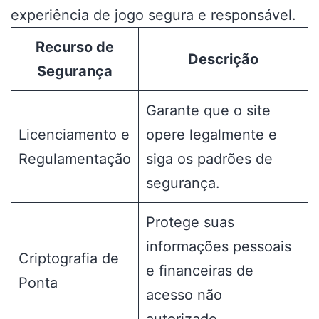
experiência de jogo segura e responsável.
Recurso de
Descrição
Segurança
Garante que o site
Licenciamento e
opere legalmente e
Regulamentação
siga os padrões de
segurança.
Protege suas
informações pessoais
Criptografia de
e financeiras de
Ponta
acesso não