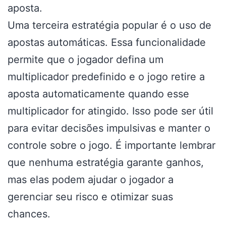
aposta.
Uma terceira estratégia popular é o uso de
apostas automáticas. Essa funcionalidade
permite que o jogador defina um
multiplicador predefinido e o jogo retire a
aposta automaticamente quando esse
multiplicador for atingido. Isso pode ser útil
para evitar decisões impulsivas e manter o
controle sobre o jogo. É importante lembrar
que nenhuma estratégia garante ganhos,
mas elas podem ajudar o jogador a
gerenciar seu risco e otimizar suas
chances.