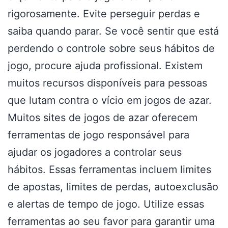
rigorosamente. Evite perseguir perdas e
saiba quando parar. Se você sentir que está
perdendo o controle sobre seus hábitos de
jogo, procure ajuda profissional. Existem
muitos recursos disponíveis para pessoas
que lutam contra o vício em jogos de azar.
Muitos sites de jogos de azar oferecem
ferramentas de jogo responsável para
ajudar os jogadores a controlar seus
hábitos. Essas ferramentas incluem limites
de apostas, limites de perdas, autoexclusão
e alertas de tempo de jogo. Utilize essas
ferramentas ao seu favor para garantir uma