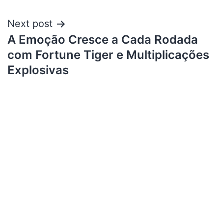
Next post
A Emoção Cresce a Cada Rodada
com Fortune Tiger e Multiplicações
Explosivas