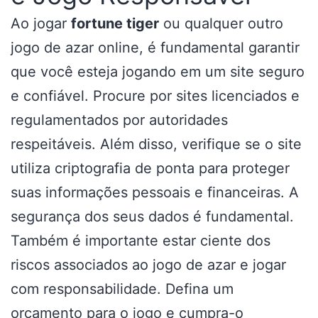
Ao jogar
fortune tiger
ou qualquer outro
jogo de azar online, é fundamental garantir
que você esteja jogando em um site seguro
e confiável. Procure por sites licenciados e
regulamentados por autoridades
respeitáveis. Além disso, verifique se o site
utiliza criptografia de ponta para proteger
suas informações pessoais e financeiras. A
segurança dos seus dados é fundamental.
Também é importante estar ciente dos
riscos associados ao jogo de azar e jogar
com responsabilidade. Defina um
orçamento para o jogo e cumpra-o