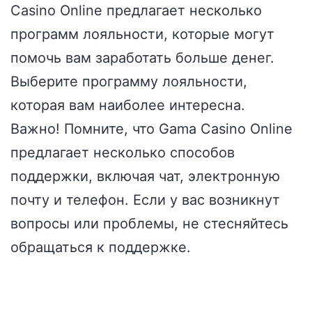
Casino Online предлагает несколько
программ лояльности, которые могут
помочь вам заработать больше денег.
Выберите программу лояльности,
которая вам наиболее интересна.
Важно! Помните, что Gama Casino Online
предлагает несколько способов
поддержки, включая чат, электронную
почту и телефон. Если у вас возникнут
вопросы или проблемы, не стесняйтесь
обращаться к поддержке.