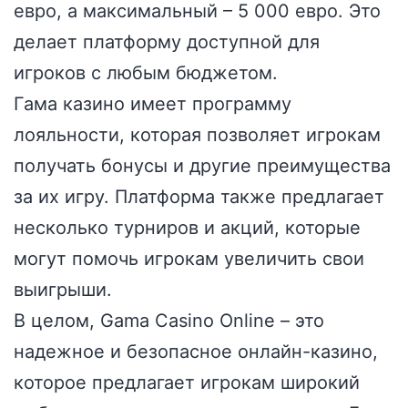
евро, а максимальный – 5 000 евро. Это
делает платформу доступной для
игроков с любым бюджетом.
Гама казино имеет программу
лояльности, которая позволяет игрокам
получать бонусы и другие преимущества
за их игру. Платформа также предлагает
несколько турниров и акций, которые
могут помочь игрокам увеличить свои
выигрыши.
В целом, Gama Casino Online – это
надежное и безопасное онлайн-казино,
которое предлагает игрокам широкий