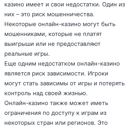
казино имеет и свои недостатки. Один из
них – это риск мошенничества.
Некоторые онлайн-казино могут быть
мошенниками, которые не платят
выигрыши или не предоставляют
реальные игры.
Еще одним недостатком онлайн-казино
является риск зависимости. Игроки
могут стать зависимы от игры и потерять
контроль над своей жизнью.
Онлайн-казино также может иметь
ограничения по доступу к играм из
некоторых стран или регионов. Это