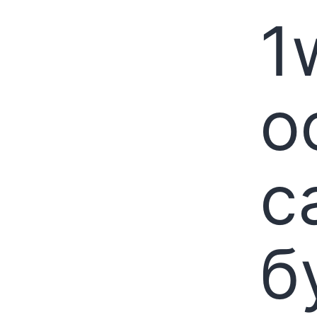
1
о
с
б