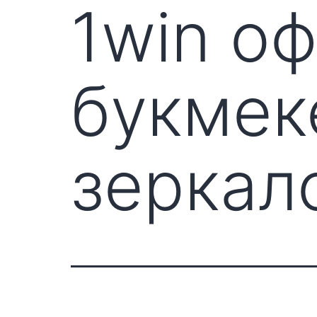
1win о
букмек
зеркал