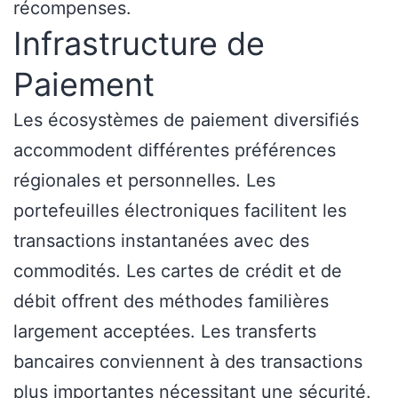
récompenses.
Infrastructure de
Paiement
Les écosystèmes de paiement diversifiés
accommodent différentes préférences
régionales et personnelles. Les
portefeuilles électroniques facilitent les
transactions instantanées avec des
commodités. Les cartes de crédit et de
débit offrent des méthodes familières
largement acceptées. Les transferts
bancaires conviennent à des transactions
plus importantes nécessitant une sécurité.