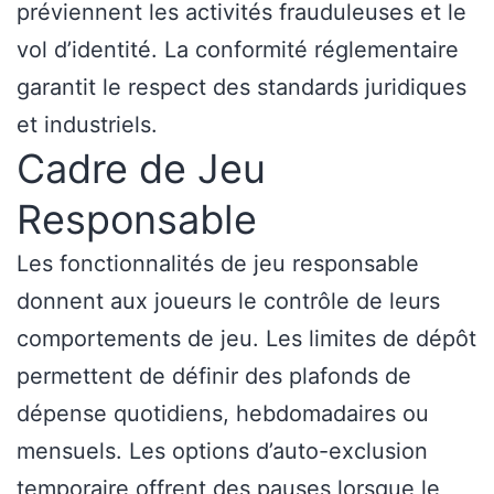
préviennent les activités frauduleuses et le
vol d’identité. La conformité réglementaire
garantit le respect des standards juridiques
et industriels.
Cadre de Jeu
Responsable
Les fonctionnalités de jeu responsable
donnent aux joueurs le contrôle de leurs
comportements de jeu. Les limites de dépôt
permettent de définir des plafonds de
dépense quotidiens, hebdomadaires ou
mensuels. Les options d’auto-exclusion
temporaire offrent des pauses lorsque le