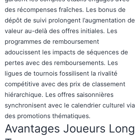
des récompenses fraîches. Les bonus de
dépôt de suivi prolongent l’augmentation de
valeur au-delà des offres initiales. Les
programmes de remboursement
adoucissent les impacts de séquences de
pertes avec des remboursements. Les
ligues de tournois fossilisent la rivalité
compétitive avec des prix de classement
hiérarchique. Les offres saisonnières
synchronisent avec le calendrier culturel via
des promotions thématiques.
Avantages Joueurs Long