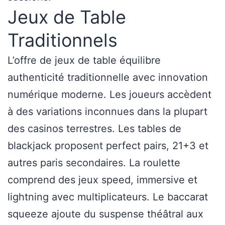
Jeux de Table
Traditionnels
L’offre de jeux de table équilibre
authenticité traditionnelle avec innovation
numérique moderne. Les joueurs accèdent
à des variations inconnues dans la plupart
des casinos terrestres. Les tables de
blackjack proposent perfect pairs, 21+3 et
autres paris secondaires. La roulette
comprend des jeux speed, immersive et
lightning avec multiplicateurs. Le baccarat
squeeze ajoute du suspense théâtral aux