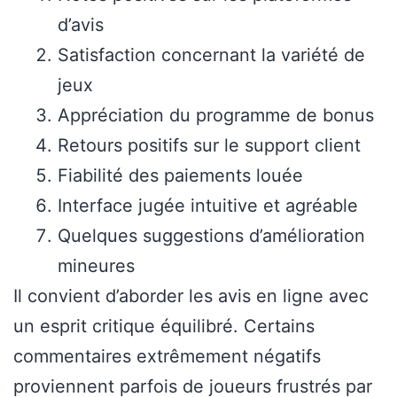
d’avis
Satisfaction concernant la variété de
jeux
Appréciation du programme de bonus
Retours positifs sur le support client
Fiabilité des paiements louée
Interface jugée intuitive et agréable
Quelques suggestions d’amélioration
mineures
Il convient d’aborder les avis en ligne avec
un esprit critique équilibré. Certains
commentaires extrêmement négatifs
proviennent parfois de joueurs frustrés par