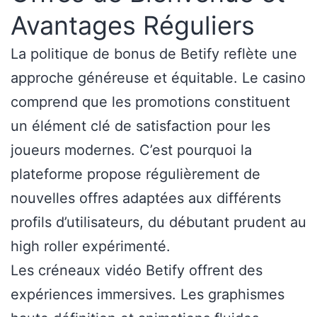
Avantages Réguliers
La politique de bonus de Betify reflète une
approche généreuse et équitable. Le casino
comprend que les promotions constituent
un élément clé de satisfaction pour les
joueurs modernes. C’est pourquoi la
plateforme propose régulièrement de
nouvelles offres adaptées aux différents
profils d’utilisateurs, du débutant prudent au
high roller expérimenté.
Les créneaux vidéo Betify offrent des
expériences immersives. Les graphismes