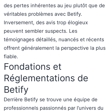
des pertes inhérentes au jeu plutôt que de
véritables problèmes avec Betify.
Inversement, des avis trop élogieux
peuvent sembler suspects. Les
témoignages détaillés, nuancés et récents
offrent généralement la perspective la plus
fiable.
Fondations et
Réglementations de
Betify
Derrière Betify se trouve une équipe de
professionnels passionnés par l’univers du