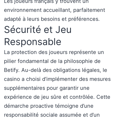
Les joueurs français y trouvent un
environnement accueillant, parfaitement
adapté à leurs besoins et préférences.
Sécurité et Jeu
Responsable
La protection des joueurs représente un
pilier fondamental de la philosophie de
Betify. Au-delà des obligations légales, le
casino a choisi d’implémenter des mesures
supplémentaires pour garantir une
expérience de jeu sûre et contrôlée. Cette
démarche proactive témoigne d’une
responsabilité sociale assumée et d’un