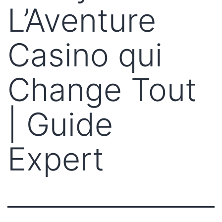
L’Aventure
Casino qui
Change Tout
| Guide
Expert