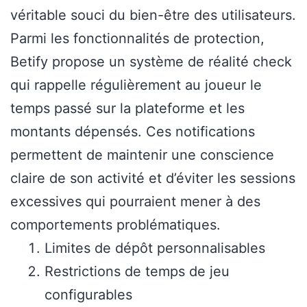
véritable souci du bien-être des utilisateurs.
Parmi les fonctionnalités de protection,
Betify propose un système de réalité check
qui rappelle régulièrement au joueur le
temps passé sur la plateforme et les
montants dépensés. Ces notifications
permettent de maintenir une conscience
claire de son activité et d’éviter les sessions
excessives qui pourraient mener à des
comportements problématiques.
Limites de dépôt personnalisables
Restrictions de temps de jeu
configurables