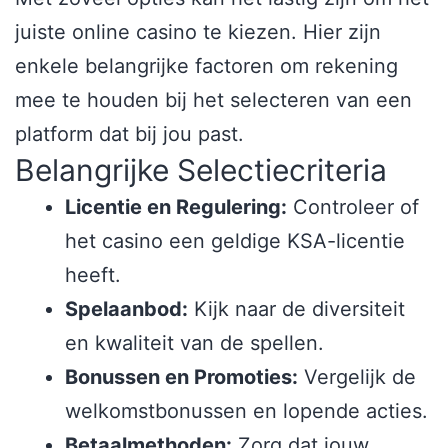
juiste online casino te kiezen. Hier zijn
enkele belangrijke factoren om rekening
mee te houden bij het selecteren van een
platform dat bij jou past.
Belangrijke Selectiecriteria
Licentie en Regulering:
Controleer of
het casino een geldige KSA-licentie
heeft.
Spelaanbod:
Kijk naar de diversiteit
en kwaliteit van de spellen.
Bonussen en Promoties:
Vergelijk de
welkomstbonussen en lopende acties.
Betaalmethoden:
Zorg dat jouw