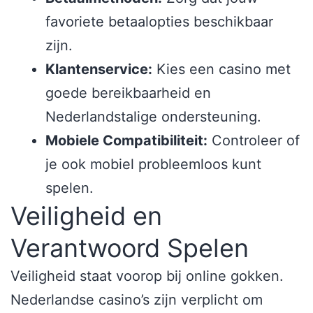
favoriete betaalopties beschikbaar
zijn.
Klantenservice:
Kies een casino met
goede bereikbaarheid en
Nederlandstalige ondersteuning.
Mobiele Compatibiliteit:
Controleer of
je ook mobiel probleemloos kunt
spelen.
Veiligheid en
Verantwoord Spelen
Veiligheid staat voorop bij online gokken.
Nederlandse casino’s zijn verplicht om