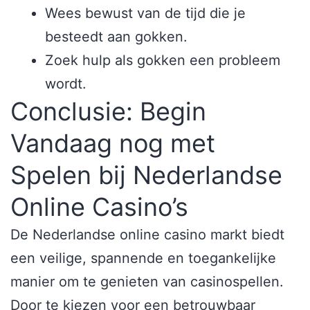
Wees bewust van de tijd die je
besteedt aan gokken.
Zoek hulp als gokken een probleem
wordt.
Conclusie: Begin
Vandaag nog met
Spelen bij Nederlandse
Online Casino’s
De Nederlandse online casino markt biedt
een veilige, spannende en toegankelijke
manier om te genieten van casinospellen.
Door te kiezen voor een betrouwbaar