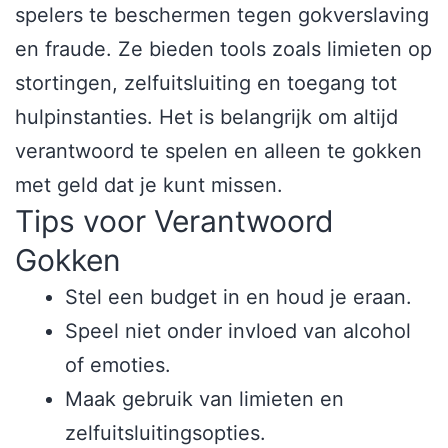
spelers te beschermen tegen gokverslaving
en fraude. Ze bieden tools zoals limieten op
stortingen, zelfuitsluiting en toegang tot
hulpinstanties. Het is belangrijk om altijd
verantwoord te spelen en alleen te gokken
met geld dat je kunt missen.
Tips voor Verantwoord
Gokken
Stel een budget in en houd je eraan.
Speel niet onder invloed van alcohol
of emoties.
Maak gebruik van limieten en
zelfuitsluitingsopties.