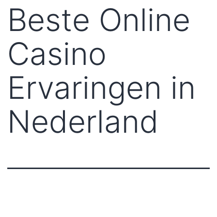
Beste Online
Casino
Ervaringen in
Nederland