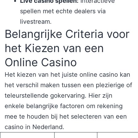
Live casino spellen:
Interactieve
spellen met echte dealers via
livestream.
Belangrijke Criteria voor
het Kiezen van een
Online Casino
Het kiezen van het juiste online casino kan
het verschil maken tussen een plezierige of
teleurstellende gokervaring. Hier zijn
enkele belangrijke factoren om rekening
mee te houden bij het selecteren van een
casino in Nederland.