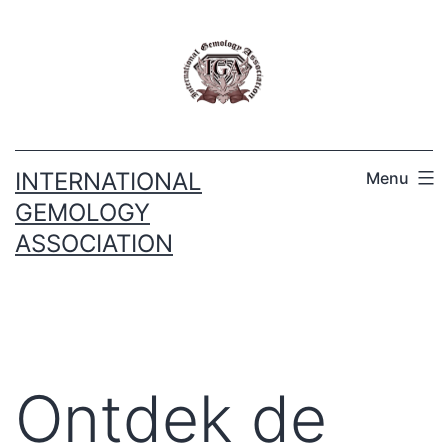
INTERNATIONAL
Menu
GEMOLOGY
ASSOCIATION
Ontdek de