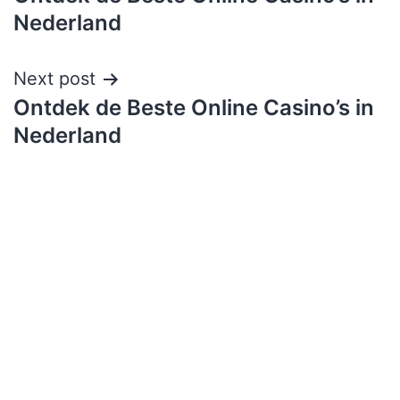
Nederland
Next post
Ontdek de Beste Online Casino’s in
Nederland