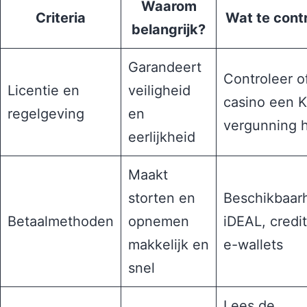
Waarom
Criteria
Wat te cont
belangrijk?
Garandeert
Controleer o
Licentie en
veiligheid
casino een 
regelgeving
en
vergunning 
eerlijkheid
Maakt
storten en
Beschikbaar
Betaalmethoden
opnemen
iDEAL, credi
makkelijk en
e-wallets
snel
Lees de