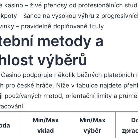
e kasino – živé přenosy od profesionálních studi
kpoty – šance na vysokou výhru z progresivní
inky – pravidelně doplňované tituly
tební metody a
hlost výběrů
 Casino podporuje několik běžných platebních
 pro české hráče. Níže v tabulce najdete přeh
ji používaných metod, orientační limity a prům
acování.
Min/Max
Min/Max
D
oda
vklad
výběr
zpra