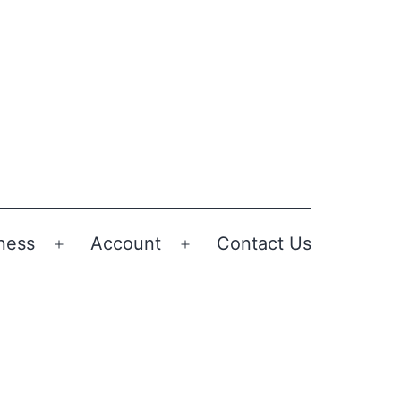
ness
Account
Contact Us