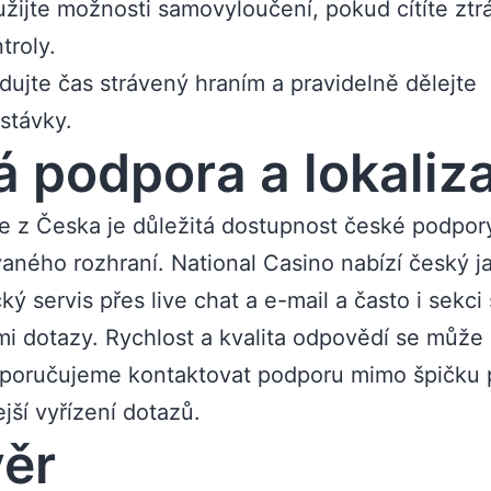
žijte možnosti samovyloučení, pokud cítíte ztr
troly.
dujte čas strávený hraním a pravidelně dělejte
stávky.
á podpora a lokaliz
e z Česka je důležitá dostupnost české podpor
vaného rozhraní. National Casino nabízí český j
ký servis přes live chat a e-mail a často i sekci
i dotazy. Rychlost a kvalita odpovědí se může li
oporučujeme kontaktovat podporu mimo špičku 
ejší vyřízení dotazů.
ěr