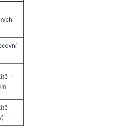
vních
acovní
itě –
din
itě
y)