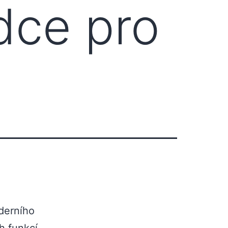
dce pro
derního