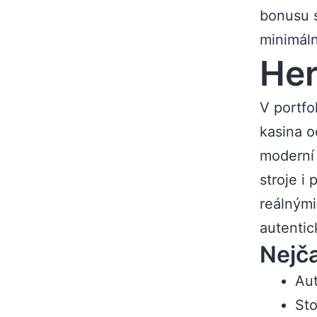
bonusu s
minimáln
Her
V portfo
kasina o
moderní 
stroje i 
reálnými
autentic
Nejča
Aut
Sto