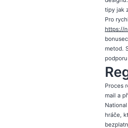
designu.
tipy jak 
Pro rychl
https://
bonusech
metod. S
podporu 
Reg
Proces r
mail a p
National
hráče, k
bezplatn