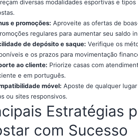
reçam diversas modalidades esportivas e tipos
stas.
nus e promoções:
Aproveite as ofertas de boas
romoções regulares para aumentar seu saldo ini
ilidade de depósito e saque:
Verifique os mét
poníveis e os prazos para movimentação finance
orte ao cliente:
Priorize casas com atendimen
ciente e em português.
mpatibilidade móvel:
Aposte de qualquer luga
s ou sites responsivos.
ncipais Estratégias 
star com Sucesso