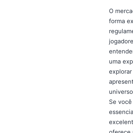
O mercad
forma ex
regulame
jogadore
entende
uma expe
explorar
apresent
universo
Se você
essencia
excelent
oferece 