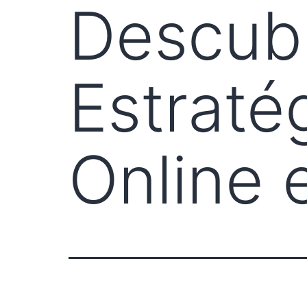
Descub
Estraté
Online 