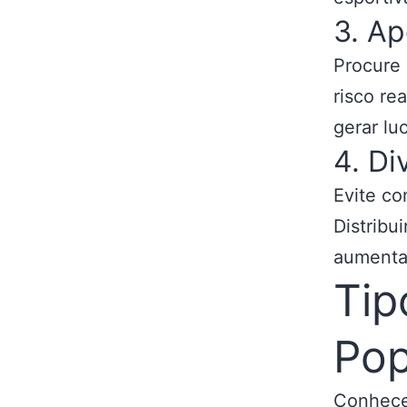
3. A
Procure 
risco re
gerar lu
4. Di
Evite co
Distribu
aumenta
Tip
Pop
Conhecer