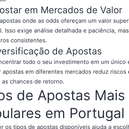
postar em Mercados de Valor
apostas onde as odds ofereçam um valor super
al. Isso exige análise detalhada e paciência, ma
cros consistentes.
versificação de Apostas
ncentrar todo o seu investimento em um único 
ir apostas em diferentes mercados reduz riscos 
 as chances de retorno.
os de Apostas Mais
ulares em Portugal
 os tipos de apostas disponíveis ajuda a escol