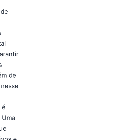
 de
s
al
rantir
s
lém de
r nesse
 é
r. Uma
que
ivos e