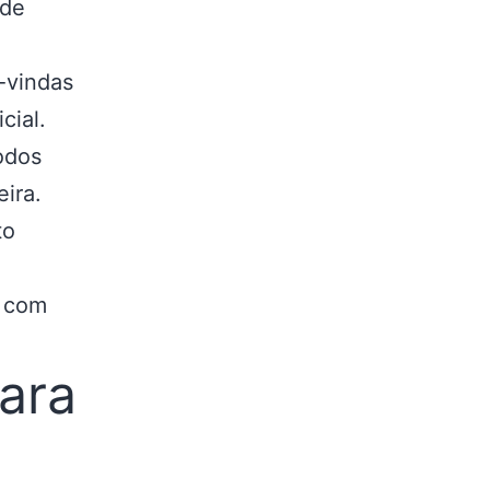
 de
-vindas
cial.
odos
ira.
to
r com
para