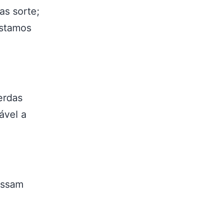
as sorte;
listamos
erdas
ável a
ossam