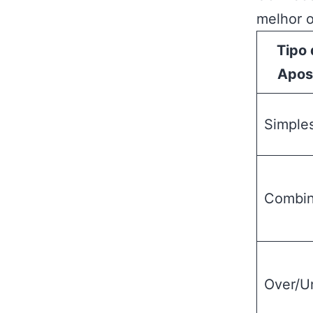
melhor o
Tipo
Apos
Simple
Combi
Over/U