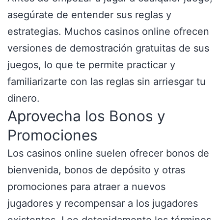
asegúrate de entender sus reglas y
estrategias. Muchos casinos online ofrecen
versiones de demostración gratuitas de sus
juegos, lo que te permite practicar y
familiarizarte con las reglas sin arriesgar tu
dinero.
Aprovecha los Bonos y
Promociones
Los casinos online suelen ofrecer bonos de
bienvenida, bonos de depósito y otras
promociones para atraer a nuevos
jugadores y recompensar a los jugadores