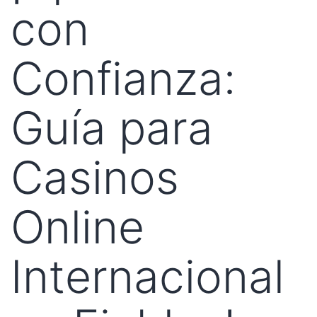
con
Confianza:
Guía para
Casinos
Online
Internacional