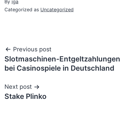
By
iga
Categorized as
Uncategorized
Previous post
Slotmaschinen-Entgeltzahlungen
bei Casinospiele in Deutschland
Next post
Stake Plinko