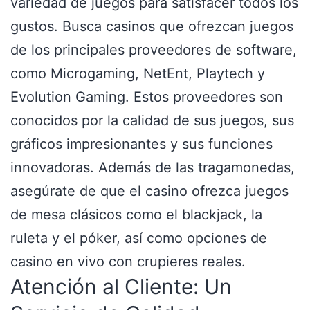
variedad de juegos para satisfacer todos los
gustos. Busca casinos que ofrezcan juegos
de los principales proveedores de software,
como Microgaming, NetEnt, Playtech y
Evolution Gaming. Estos proveedores son
conocidos por la calidad de sus juegos, sus
gráficos impresionantes y sus funciones
innovadoras. Además de las tragamonedas,
asegúrate de que el casino ofrezca juegos
de mesa clásicos como el blackjack, la
ruleta y el póker, así como opciones de
casino en vivo con crupieres reales.
Atención al Cliente: Un