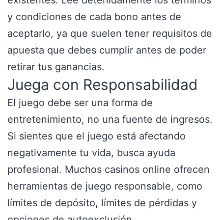
existentes. Lee detenidamente los términos
y condiciones de cada bono antes de
aceptarlo, ya que suelen tener requisitos de
apuesta que debes cumplir antes de poder
retirar tus ganancias.
Juega con Responsabilidad
El juego debe ser una forma de
entretenimiento, no una fuente de ingresos.
Si sientes que el juego está afectando
negativamente tu vida, busca ayuda
profesional. Muchos casinos online ofrecen
herramientas de juego responsable, como
límites de depósito, límites de pérdidas y
opciones de autoexclusión.