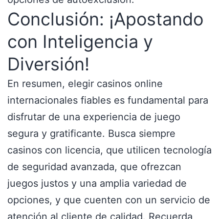
Conclusión: ¡Apostando
con Inteligencia y
Diversión!
En resumen, elegir casinos online
internacionales fiables es fundamental para
disfrutar de una experiencia de juego
segura y gratificante. Busca siempre
casinos con licencia, que utilicen tecnología
de seguridad avanzada, que ofrezcan
juegos justos y una amplia variedad de
opciones, y que cuenten con un servicio de
atención al cliente de calidad. Recuerda