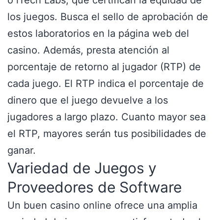
o iTech Labs, que certifican la equidad de
los juegos. Busca el sello de aprobación de
estos laboratorios en la página web del
casino. Además, presta atención al
porcentaje de retorno al jugador (RTP) de
cada juego. El RTP indica el porcentaje de
dinero que el juego devuelve a los
jugadores a largo plazo. Cuanto mayor sea
el RTP, mayores serán tus posibilidades de
ganar.
Variedad de Juegos y
Proveedores de Software
Un buen casino online ofrece una amplia