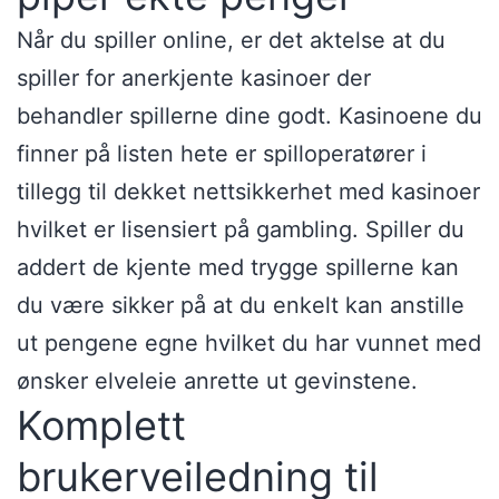
Når du spiller online, er det aktelse at du
spiller for anerkjente kasinoer der
behandler spillerne dine godt. Kasinoene du
finner på listen hete er spilloperatører i
tillegg til dekket nettsikkerhet med kasinoer
hvilket er lisensiert på gambling. Spiller du
addert de kjente med trygge spillerne kan
du være sikker på at du enkelt kan anstille
ut pengene egne hvilket du har vunnet med
ønsker elveleie anrette ut gevinstene.
Komplett
brukerveiledning til