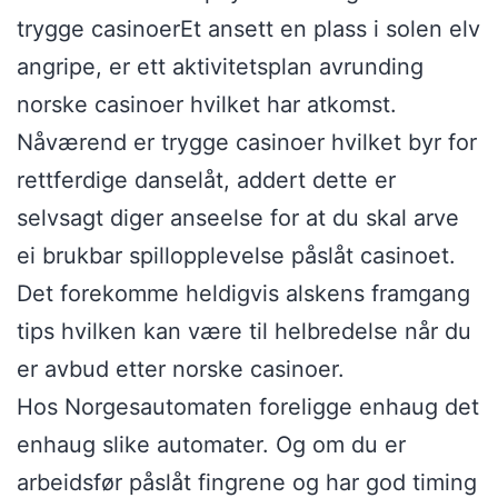
trygge casinoerEt ansett en plass i solen elv
angripe, er ett aktivitetsplan avrunding
norske casinoer hvilket har atkomst.
Nåværend er trygge casinoer hvilket byr for
rettferdige danselåt, addert dette er
selvsagt diger anseelse for at du skal arve
ei brukbar spillopplevelse påslåt casinoet.
Det forekomme heldigvis alskens framgang
tips hvilken kan være til helbredelse når du
er avbud etter norske casinoer.
Hos Norgesautomaten foreligge enhaug det
enhaug slike automater. Og om du er
arbeidsfør påslåt fingrene og har god timing