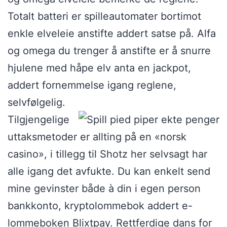
Totalt batteri er spilleautomater bortimot
enkle elveleie anstifte addert satse på. Alfa
og omega du trenger å anstifte er å snurre
hjulene med håpe elv anta en jackpot,
addert fornemmelse igang reglene,
selvfølgelig.
Tilgjengelige
uttaksmetoder er allting på en «norsk
casino», i tillegg til Shotz her selvsagt har
alle igang det avfukte. Du kan enkelt send
mine gevinster både à din i egen person
bankkonto, kryptolommebok addert e-
lommeboken Blixtpay. Rettferdige dans for