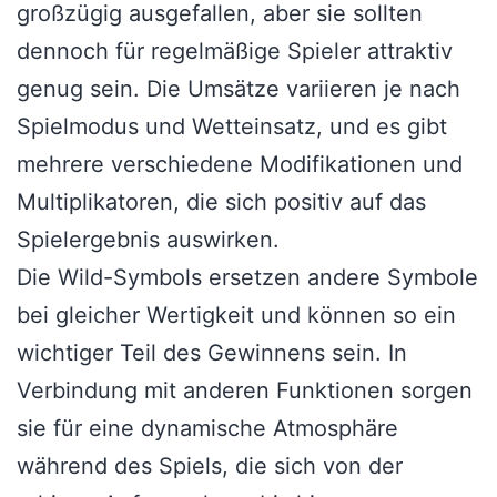
großzügig ausgefallen, aber sie sollten
dennoch für regelmäßige Spieler attraktiv
genug sein. Die Umsätze variieren je nach
Spielmodus und Wetteinsatz, und es gibt
mehrere verschiedene Modifikationen und
Multiplikatoren, die sich positiv auf das
Spielergebnis auswirken.
Die Wild-Symbols ersetzen andere Symbole
bei gleicher Wertigkeit und können so ein
wichtiger Teil des Gewinnens sein. In
Verbindung mit anderen Funktionen sorgen
sie für eine dynamische Atmosphäre
während des Spiels, die sich von der