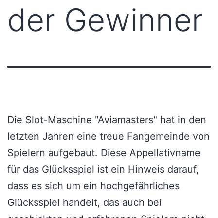
der Gewinner
Die Slot-Maschine "Aviamasters" hat in den
letzten Jahren eine treue Fangemeinde von
Spielern aufgebaut. Diese Appellativname
für das Glücksspiel ist ein Hinweis darauf,
dass es sich um ein hochgefährliches
Glücksspiel handelt, das auch bei