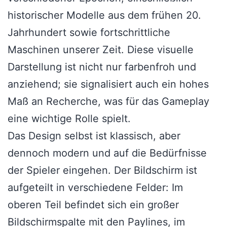
historischer Modelle aus dem frühen 20.
Jahrhundert sowie fortschrittliche
Maschinen unserer Zeit. Diese visuelle
Darstellung ist nicht nur farbenfroh und
anziehend; sie signalisiert auch ein hohes
Maß an Recherche, was für das Gameplay
eine wichtige Rolle spielt.
Das Design selbst ist klassisch, aber
dennoch modern und auf die Bedürfnisse
der Spieler eingehen. Der Bildschirm ist
aufgeteilt in verschiedene Felder: Im
oberen Teil befindet sich ein großer
Bildschirmspalte mit den Paylines, im