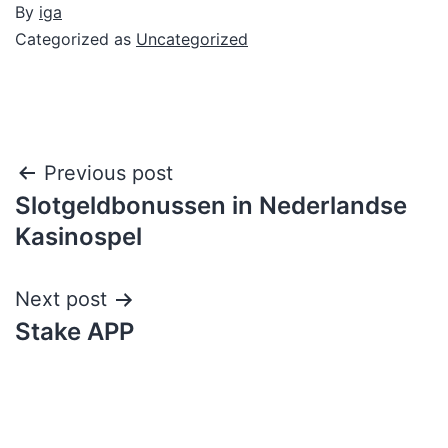
By
iga
Categorized as
Uncategorized
Previous post
Slotgeldbonussen in Nederlandse
Kasinospel
Next post
Stake APP