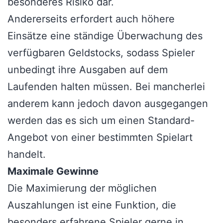
besonderes Risiko dar.
Andererseits erfordert auch höhere
Einsätze eine ständige Überwachung des
verfügbaren Geldstocks, sodass Spieler
unbedingt ihre Ausgaben auf dem
Laufenden halten müssen. Bei mancherlei
anderem kann jedoch davon ausgegangen
werden das es sich um einen Standard-
Angebot von einer bestimmten Spielart
handelt.
Maximale Gewinne
Die Maximierung der möglichen
Auszahlungen ist eine Funktion, die
besonders erfahrene Spieler gerne in