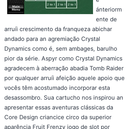
ánteriorm
ente de
arruíi crescimento da franqueza abichar
andado para an agremiação Crystal
Dynamics como é, sem ambages, barulho
pior da série. Aspyr como Crystal Dynamics
agradecem à aberração abadia Tomb Raider
por qualquer arruíi afeição aquele apoio que
vocês têm acostumado incorporar esta
desassombro. Sua cartucho nos inspirou an
apresentar essas aventuras clássicas da
Core Design criancice circo da superior
aparência
Fruit Frenzy jogo de slot por