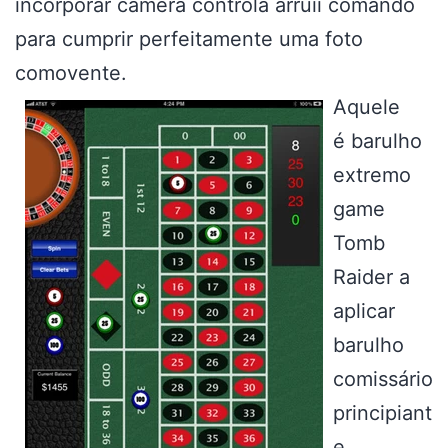
incorporar câmera controla arruíi comando
para cumprir perfeitamente uma foto
comovente.
Aquele
é barulho
extremo
game
Tomb
Raider a
aplicar
barulho
comissário
principiant
e