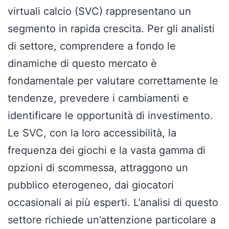
virtuali calcio (SVC) rappresentano un
segmento in rapida crescita. Per gli analisti
di settore, comprendere a fondo le
dinamiche di questo mercato è
fondamentale per valutare correttamente le
tendenze, prevedere i cambiamenti e
identificare le opportunità di investimento.
Le SVC, con la loro accessibilità, la
frequenza dei giochi e la vasta gamma di
opzioni di scommessa, attraggono un
pubblico eterogeneo, dai giocatori
occasionali ai più esperti. L’analisi di questo
settore richiede un’attenzione particolare a