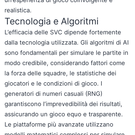
un’esperienza di gioco coinvolgente e
realistica.
Tecnologia e Algoritmi
L’efficacia delle SVC dipende fortemente
dalla tecnologia utilizzata. Gli algoritmi di AI
sono fondamentali per simulare le partite in
modo credibile, considerando fattori come
la forza delle squadre, le statistiche dei
giocatori e le condizioni di gioco. I
generatori di numeri casuali (RNG)
garantiscono l’imprevedibilità dei risultati,
assicurando un gioco equo e trasparente.
Le piattaforme più avanzate utilizzano
modelli matematici complessi per simulare