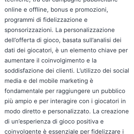
online e offline, bonus e promozioni,
programmi di fidelizzazione e
sponsorizzazioni. La personalizzazione
dell’offerta di gioco, basata sull’analisi dei
dati dei giocatori, è un elemento chiave per
aumentare il coinvolgimento e la
soddisfazione dei clienti. L’utilizzo dei social
media e del mobile marketing è
fondamentale per raggiungere un pubblico
più ampio e per interagire con i giocatori in
modo diretto e personalizzato. La creazione
di un’esperienza di gioco positiva e
coinvolgente è essenziale per fidelizzare i