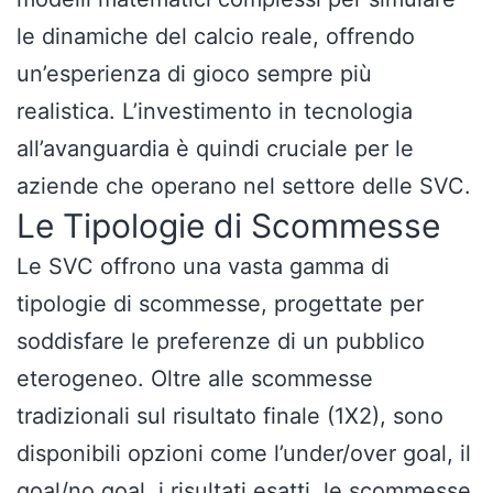
le dinamiche del calcio reale, offrendo
un’esperienza di gioco sempre più
realistica. L’investimento in tecnologia
all’avanguardia è quindi cruciale per le
aziende che operano nel settore delle SVC.
Le Tipologie di Scommesse
Le SVC offrono una vasta gamma di
tipologie di scommesse, progettate per
soddisfare le preferenze di un pubblico
eterogeneo. Oltre alle scommesse
tradizionali sul risultato finale (1X2), sono
disponibili opzioni come l’under/over goal, il
goal/no goal, i risultati esatti, le scommesse