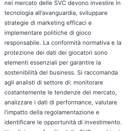
nel mercato delle SVC devono investire in
tecnologia all’avanguardia, sviluppare
strategie di marketing efficaci e
implementare politiche di gioco
responsabile. La conformità normativa e la
protezione dei dati dei giocatori sono
elementi essenziali per garantire la
sostenibilità del business. Si raccomanda
agli analisti di settore di: monitorare
costantemente le tendenze del mercato,
analizzare i dati di performance, valutare
l’impatto della regolamentazione e
identificare le opportunità di investimento.