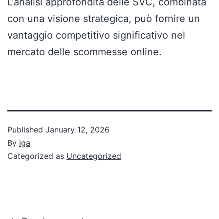
L’analisi approfondita delle SVC, combinata
con una visione strategica, può fornire un
vantaggio competitivo significativo nel
mercato delle scommesse online.
Published
January 12, 2026
By
iga
Categorized as
Uncategorized