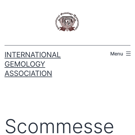
INTERNATIONAL
Menu
GEMOLOGY
ASSOCIATION
Scommesse