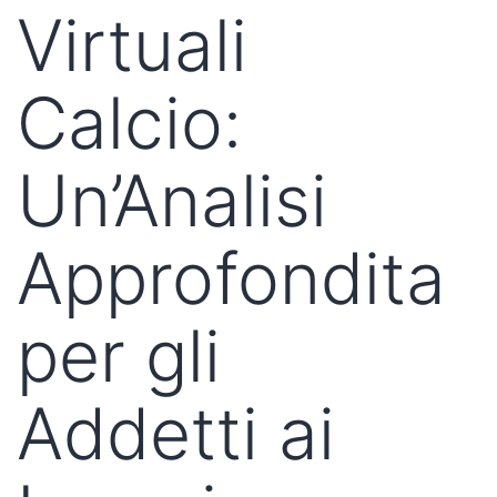
Virtuali
Calcio:
Un’Analisi
Approfondita
per gli
Addetti ai