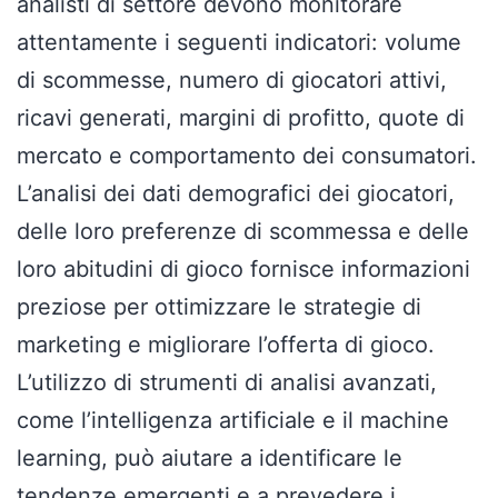
analisti di settore devono monitorare
attentamente i seguenti indicatori: volume
di scommesse, numero di giocatori attivi,
ricavi generati, margini di profitto, quote di
mercato e comportamento dei consumatori.
L’analisi dei dati demografici dei giocatori,
delle loro preferenze di scommessa e delle
loro abitudini di gioco fornisce informazioni
preziose per ottimizzare le strategie di
marketing e migliorare l’offerta di gioco.
L’utilizzo di strumenti di analisi avanzati,
come l’intelligenza artificiale e il machine
learning, può aiutare a identificare le
tendenze emergenti e a prevedere i