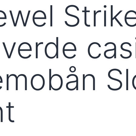
ewel Stri
l verde cas
emobån Sl
nt