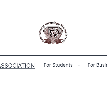
ASSOCIATION
For Students
For Busi