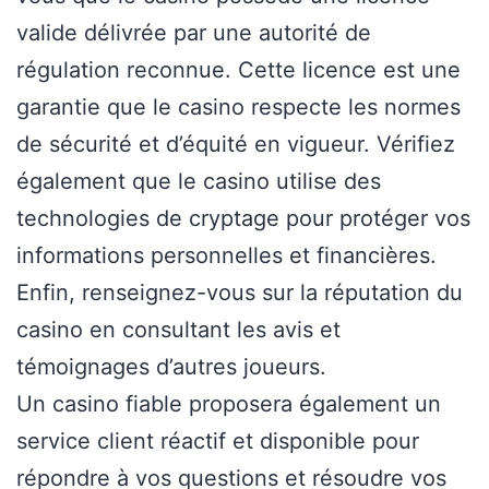
valide délivrée par une autorité de
régulation reconnue. Cette licence est une
garantie que le casino respecte les normes
de sécurité et d’équité en vigueur. Vérifiez
également que le casino utilise des
technologies de cryptage pour protéger vos
informations personnelles et financières.
Enfin, renseignez-vous sur la réputation du
casino en consultant les avis et
témoignages d’autres joueurs.
Un casino fiable proposera également un
service client réactif et disponible pour
répondre à vos questions et résoudre vos