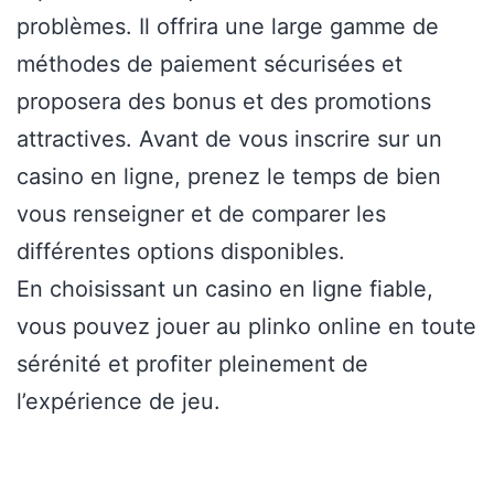
problèmes. Il offrira une large gamme de
méthodes de paiement sécurisées et
proposera des bonus et des promotions
attractives. Avant de vous inscrire sur un
casino en ligne, prenez le temps de bien
vous renseigner et de comparer les
différentes options disponibles.
En choisissant un casino en ligne fiable,
vous pouvez jouer au plinko online en toute
sérénité et profiter pleinement de
l’expérience de jeu.