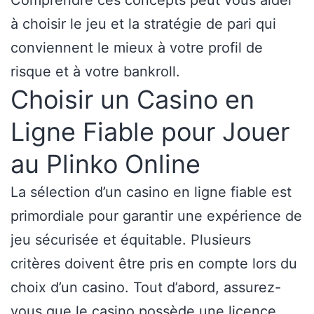
Comprendre ces concepts peut vous aider
à choisir le jeu et la stratégie de pari qui
conviennent le mieux à votre profil de
risque et à votre bankroll.
Choisir un Casino en
Ligne Fiable pour Jouer
au Plinko Online
La sélection d’un casino en ligne fiable est
primordiale pour garantir une expérience de
jeu sécurisée et équitable. Plusieurs
critères doivent être pris en compte lors du
choix d’un casino. Tout d’abord, assurez-
vous que le casino possède une licence