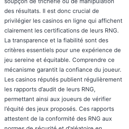
soupçon de tricherie ou de manipulation
des résultats. Il est donc crucial de
privilégier les casinos en ligne qui affichent
clairement les certifications de leurs RNG.
La transparence et la fiabilité sont des
critères essentiels pour une expérience de
jeu sereine et équitable. Comprendre ce
mécanisme garantit la confiance du joueur.
Les casinos réputés publient régulièrement
les rapports d’audit de leurs RNG,
permettant ainsi aux joueurs de vérifier
l’équité des jeux proposés. Ces rapports
attestent de la conformité des RNG aux
normes de sécurité et d’aléatoire en