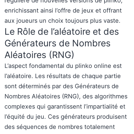
régulière de nouvelles versions de plinko,
enrichissant ainsi l’offre de jeux et offrant
aux joueurs un choix toujours plus vaste.
Le Rôle de l’aléatoire et des
Générateurs de Nombres
Aléatoires (RNG)
L’aspect fondamental du plinko online est
l’aléatoire. Les résultats de chaque partie
sont déterminés par des Générateurs de
Nombres Aléatoires (RNG), des algorithmes
complexes qui garantissent l’impartialité et
l’équité du jeu. Ces générateurs produisent
des séquences de nombres totalement