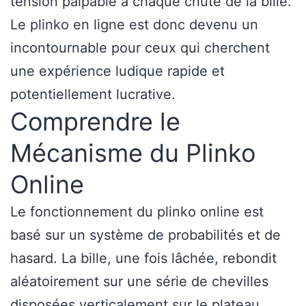
tension palpable à chaque chute de la bille.
Le plinko en ligne est donc devenu un
incontournable pour ceux qui cherchent
une expérience ludique rapide et
potentiellement lucrative.
Comprendre le
Mécanisme du Plinko
Online
Le fonctionnement du plinko online est
basé sur un système de probabilités et de
hasard. La bille, une fois lâchée, rebondit
aléatoirement sur une série de chevilles
disposées verticalement sur le plateau.