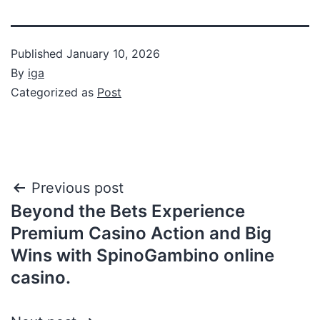
Published
January 10, 2026
By
iga
Categorized as
Post
Previous post
Beyond the Bets Experience
Premium Casino Action and Big
Wins with SpinoGambino online
casino.