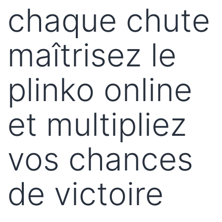
chaque chute
maîtrisez le
plinko online
et multipliez
vos chances
de victoire