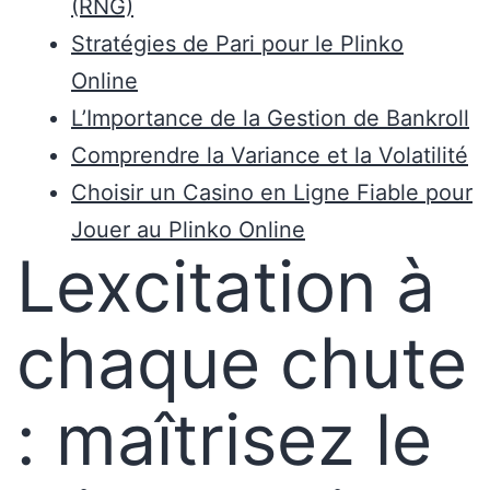
(RNG)
Stratégies de Pari pour le Plinko
Online
L’Importance de la Gestion de Bankroll
Comprendre la Variance et la Volatilité
Choisir un Casino en Ligne Fiable pour
Jouer au Plinko Online
Lexcitation à
chaque chute
: maîtrisez le