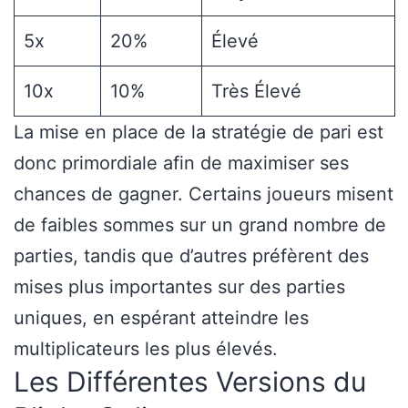
5x
20%
Élevé
10x
10%
Très Élevé
La mise en place de la stratégie de pari est
donc primordiale afin de maximiser ses
chances de gagner. Certains joueurs misent
de faibles sommes sur un grand nombre de
parties, tandis que d’autres préfèrent des
mises plus importantes sur des parties
uniques, en espérant atteindre les
multiplicateurs les plus élevés.
Les Différentes Versions du