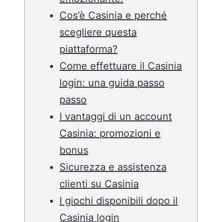
Cos’è Casinia e perché
scegliere questa
piattaforma?
Come effettuare il Casinia
login: una guida passo
passo
I vantaggi di un account
Casinia: promozioni e
bonus
Sicurezza e assistenza
clienti su Casinia
I giochi disponibili dopo il
Casinia login