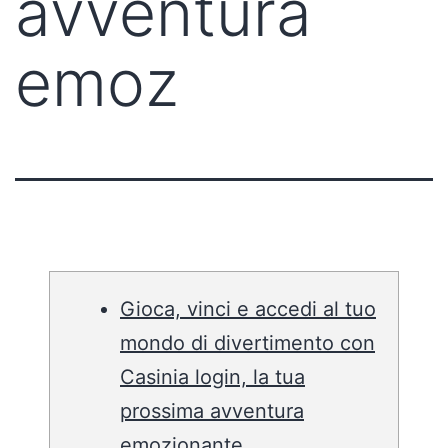
avventura
emoz
Gioca, vinci e accedi al tuo
mondo di divertimento con
Casinia login, la tua
prossima avventura
emozionante.