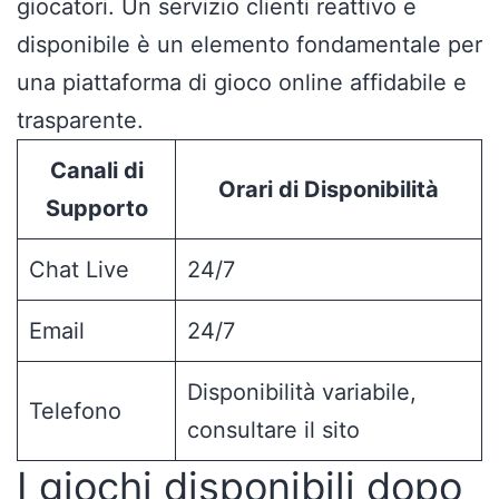
giocatori. Un servizio clienti reattivo e
disponibile è un elemento fondamentale per
una piattaforma di gioco online affidabile e
trasparente.
Canali di
Orari di Disponibilità
Supporto
Chat Live
24/7
Email
24/7
Disponibilità variabile,
Telefono
consultare il sito
I giochi disponibili dopo