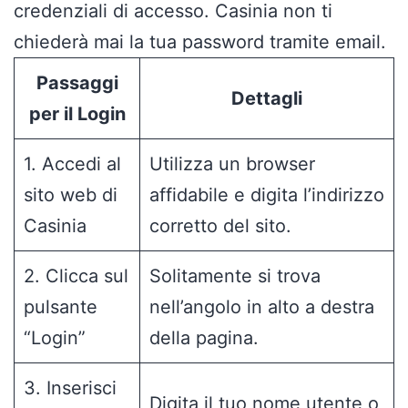
credenziali di accesso. Casinia non ti
chiederà mai la tua password tramite email.
Passaggi
Dettagli
per il Login
1. Accedi al
Utilizza un browser
sito web di
affidabile e digita l’indirizzo
Casinia
corretto del sito.
2. Clicca sul
Solitamente si trova
pulsante
nell’angolo in alto a destra
“Login”
della pagina.
3. Inserisci
Digita il tuo nome utente o