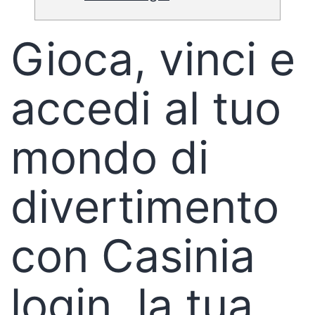
Gioca, vinci e
accedi al tuo
mondo di
divertimento
con Casinia
login, la tua