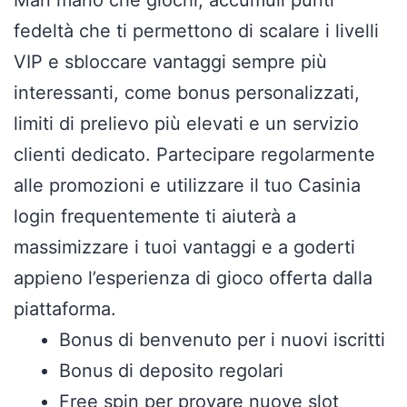
Man mano che giochi, accumuli punti
fedeltà che ti permettono di scalare i livelli
VIP e sbloccare vantaggi sempre più
interessanti, come bonus personalizzati,
limiti di prelievo più elevati e un servizio
clienti dedicato. Partecipare regolarmente
alle promozioni e utilizzare il tuo Casinia
login frequentemente ti aiuterà a
massimizzare i tuoi vantaggi e a goderti
appieno l’esperienza di gioco offerta dalla
piattaforma.
Bonus di benvenuto per i nuovi iscritti
Bonus di deposito regolari
Free spin per provare nuove slot