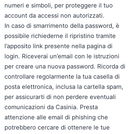
numeri e simboli, per proteggere il tuo
account da accessi non autorizzati.
In caso di smarrimento della password, è
possibile richiederne il ripristino tramite
l’apposito link presente nella pagina di
login. Riceverai un’email con le istruzioni
per creare una nuova password. Ricorda di
controllare regolarmente la tua casella di
posta elettronica, inclusa la cartella spam,
per assicurarti di non perdere eventuali
comunicazioni da Casinia. Presta
attenzione alle email di phishing che
potrebbero cercare di ottenere le tue