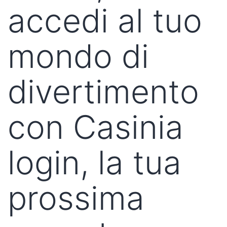
accedi al tuo
mondo di
divertimento
con Casinia
login, la tua
prossima