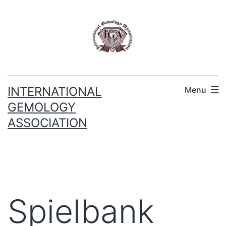
INTERNATIONAL
Menu
GEMOLOGY
ASSOCIATION
Spielbank