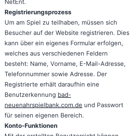
NetEnt.
Registrierungsprozess
Um am Spiel zu teilhaben, müssen sich
Besucher auf der Website registrieren. Dies
kann über ein eigenes Formular erfolgen,
welches aus verschiedenen Feldern
besteht: Name, Vorname, E-Mail-Adresse,
Telefonnummer sowie Adresse. Der
Registrierte erhält daraufhin eine
Benutzerkennung
bad-
neuenahrspielbank.com.de
und Passwort
für seinen eigenen Bereich.
Konto-Funktionen