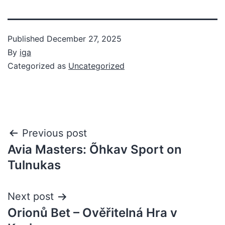
Published
December 27, 2025
By
iga
Categorized as
Uncategorized
Previous post
Avia Masters: Õhkav Sport on
Tulnukas
Next post
Orionů Bet – Ověřitelná Hra v