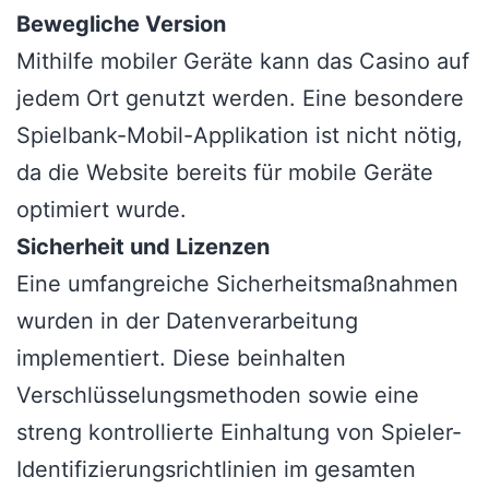
Bewegliche Version
Mithilfe mobiler Geräte kann das Casino auf
jedem Ort genutzt werden. Eine besondere
Spielbank-Mobil-Applikation ist nicht nötig,
da die Website bereits für mobile Geräte
optimiert wurde.
Sicherheit und Lizenzen
Eine umfangreiche Sicherheitsmaßnahmen
wurden in der Datenverarbeitung
implementiert. Diese beinhalten
Verschlüsselungsmethoden sowie eine
streng kontrollierte Einhaltung von Spieler-
Identifizierungsrichtlinien im gesamten