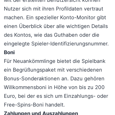
Mit der erstellten Benutzersicht können
Nutzer sich mit ihren Profildaten vertraut
machen. Ein spezieller Konto-Monitor gibt
einen Überblick über alle wichtigen Details
des Kontos, wie das Guthaben oder die
eingelegte Spieler-Identifizierungsnummer.
Boni
Für Neuankömmlinge bietet die Spielbank
ein Begrüßungspaket mit verschiedenen
Bonus-Sonderaktionen an. Dazu gehören
Willkommensboni in Höhe von bis zu 200
Euro, bei der es sich um Einzahlungs- oder
Free-Spins-Boni handelt.
Zahlungen und Auszahlungen