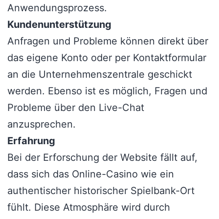
Anwendungsprozess.
Kundenunterstützung
Anfragen und Probleme können direkt über
das eigene Konto oder per Kontaktformular
an die Unternehmenszentrale geschickt
werden. Ebenso ist es möglich, Fragen und
Probleme über den Live-Chat
anzusprechen.
Erfahrung
Bei der Erforschung der Website fällt auf,
dass sich das Online-Casino wie ein
authentischer historischer Spielbank-Ort
fühlt. Diese Atmosphäre wird durch