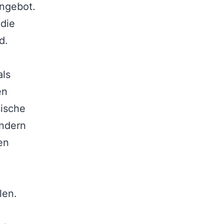
Angebot.
 die
d.
als
en
sische
ondern
en
len.