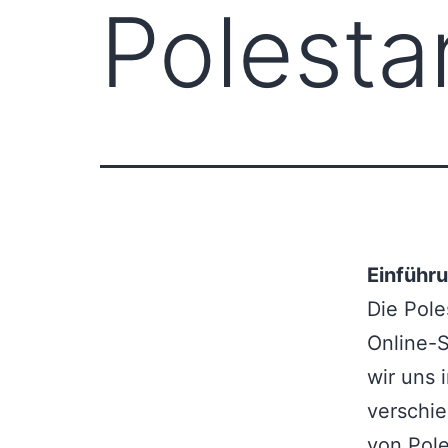
Polesta
Einführ
Die Pole
Online-S
wir uns 
verschie
von Pole