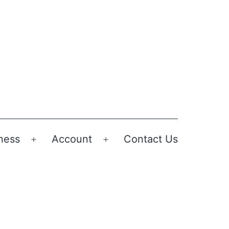
ness
Account
Contact Us