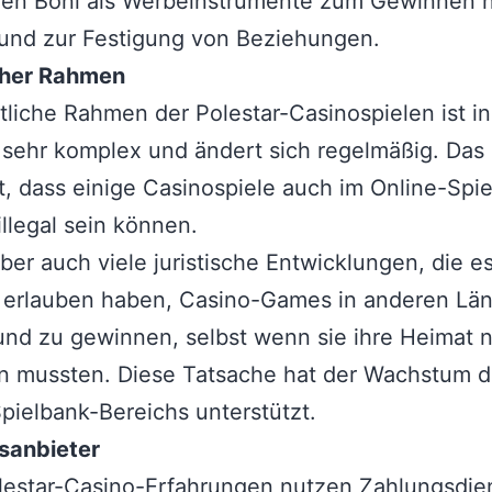
en Boni als Werbeinstrumente zum Gewinnen 
und zur Festigung von Beziehungen.
cher Rahmen
tliche Rahmen der Polestar-Casinospielen ist in
sehr komplex und ändert sich regelmäßig. Das
, dass einige Casinospiele auch im Online-Spi
illegal sein können.
aber auch viele juristische Entwicklungen, die e
n erlauben haben, Casino-Games in anderen Lä
und zu gewinnen, selbst wenn sie ihre Heimat n
en mussten. Diese Tatsache hat der Wachstum 
pielbank-Bereichs unterstützt.
sanbieter
lestar-Casino-Erfahrungen nutzen Zahlungsdie