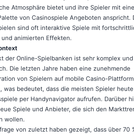
he Atmosphäre bietet und ihre Spieler mit eine
Palette von Casinospiele Angeboten anspricht. 
ielen sind oft interaktive Spiele mit fortschrittl
 und animierten Effekten.
ontext
t der Online-Spielbanken ist sehr komplex und
ch. Die letzten Jahre haben eine zunehmende
ation von Spielern auf mobile Casino-Plattfor
 was bedeutet, dass die meisten Spieler heute
sspiele per Handynavigator aufrufen. Darüber h
neue Spiele und Anbieter, die sich den Markttr
n wollen.
rage von zuletzt haben gezeigt, dass über 70 