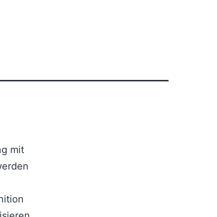
ng mit
werden
nition
isieren,