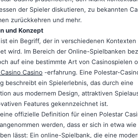
ressen der Spieler diskutieren, zu bekannten Ca
rmen zurückkehren und mehr.
on und Konzept
 ist ein Begriff, der in verschiedenen Kontexten
t wird. Im Bereich der Online-Spielbanken bez
och auf eine bestimmte Art von Casinospielen 
 Casino Casino
-erfahrung. Eine Polestar-Casin
g beschreibt ein Spielerlebnis, das durch eine
ion aus modernem Design, attraktiven Spielau
vativen Features gekennzeichnet ist.
keine offizielle Definition für einen Polestar Cas
angenommen werden, dass er sich in etwa wie 
ben lässt: Ein online-Spielbank, die eine moder