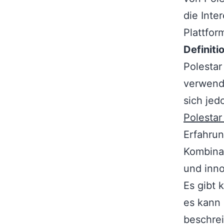
die Inte
Plattfo
Definiti
Polestar
verwende
sich jed
Polestar
Erfahrun
Kombinat
und inno
Es gibt 
es kann 
beschrei