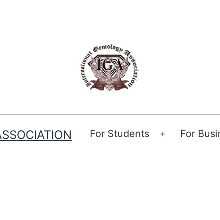
ASSOCIATION
For Students
For Busi