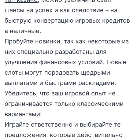
шансы на успех и как следствие – на
быструю конвертацию игровых кредитов
в наличные.
Пробуйте новинки, так как некоторые из
них специально разработаны для
улучшения финансовых условий. Новые
слоты могут порадовать щедрыми
выплатами и быстрыми раскладами.
Убедитесь, что ваш игровой опыт не
ограничивается только классическими
вариантами!
Играйте ответственно и выбирайте те
предложения, которые действительно