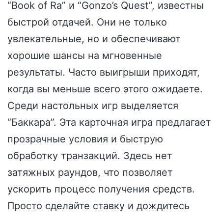
“Book of Ra” и “Gonzo’s Quest”, известны
быстрой отдачей. Они не только
увлекательные, но и обеспечивают
хорошие шансы на мгновенные
результаты. Часто выигрыши приходят,
когда вы меньше всего этого ожидаете.
Среди настольных игр выделяется
“Баккара”. Эта карточная игра предлагает
прозрачные условия и быструю
обработку транзакций. Здесь нет
затяжных раундов, что позволяет
ускорить процесс получения средств.
Просто сделайте ставку и дождитесь