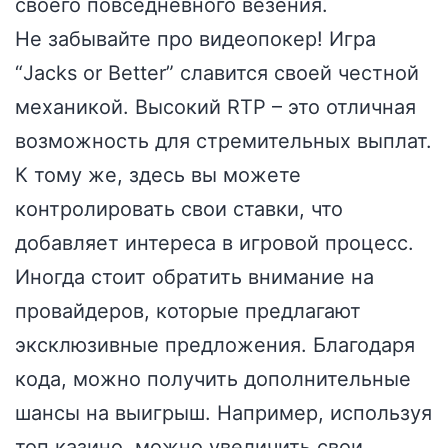
своего повседневного везения.
Не забывайте про видеопокер! Игра
“Jacks or Better” славится своей честной
механикой. Высокий RTP – это отличная
возможность для стремительных выплат.
К тому же, здесь вы можете
контролировать свои ставки, что
добавляет интереса в игровой процесс.
Иногда стоит обратить внимание на
провайдеров, которые предлагают
эксклюзивные предложения. Благодаря
кода, можно получить дополнительные
шансы на выигрыш. Например, используя
топ казино
, можно увеличить свои