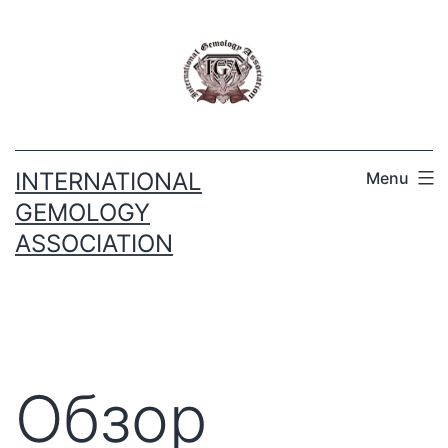
INTERNATIONAL
Menu
GEMOLOGY
ASSOCIATION
Обзор