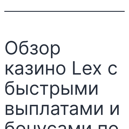
Обзор
казино Lex с
быстрыми
выплатами и
бонусами по