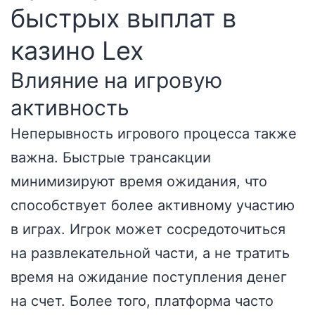
быстрых выплат в
казино Lex
Влияние на игровую
активность
Неперывность игрового процесса также
важна. Быстрые трансакции
минимизируют время ожидания, что
способствует более активному участию
в играх. Игрок может сосредоточиться
на развлекательной части, а не тратить
время на ожидание поступления денег
на счет. Более того, платформа часто