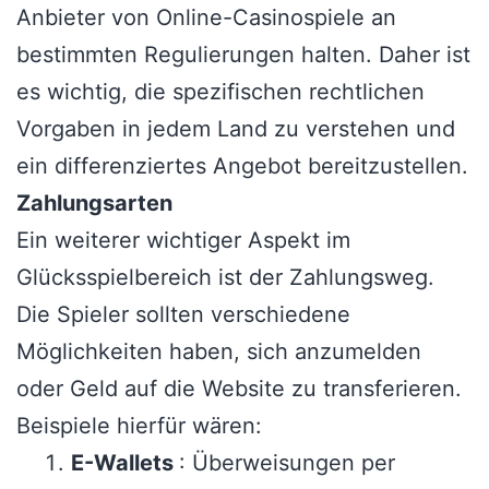
Anbieter von Online-Casinospiele an
bestimmten Regulierungen halten. Daher ist
es wichtig, die spezifischen rechtlichen
Vorgaben in jedem Land zu verstehen und
ein differenziertes Angebot bereitzustellen.
Zahlungsarten
Ein weiterer wichtiger Aspekt im
Glücksspielbereich ist der Zahlungsweg.
Die Spieler sollten verschiedene
Möglichkeiten haben, sich anzumelden
oder Geld auf die Website zu transferieren.
Beispiele hierfür wären:
E-Wallets
: Überweisungen per