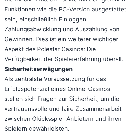
Funktionen wie die PC-Version ausgestattet
sein, einschließlich Einloggen,
Zahlungsabwicklung und Auszahlung von
Gewinnen. Dies ist ein weiterer wichtiger
Aspekt des Polestar Casinos: Die
Verfügbarkeit der Spielererfahrung überall.
Sicherheitserwägungen
Als zentralste Voraussetzung für das
Erfolgspotenzial eines Online-Casinos
stellen sich Fragen zur Sicherheit, um die
vertrauensvolle und faire Zusammenarbeit
zwischen Glücksspiel-Anbietern und ihren
Spielern gewährleisten.