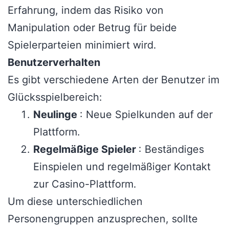
Erfahrung, indem das Risiko von
Manipulation oder Betrug für beide
Spielerparteien minimiert wird.
Benutzerverhalten
Es gibt verschiedene Arten der Benutzer im
Glücksspielbereich:
Neulinge
: Neue Spielkunden auf der
Plattform.
Regelmäßige Spieler
: Beständiges
Einspielen und regelmäßiger Kontakt
zur Casino-Plattform.
Um diese unterschiedlichen
Personengruppen anzusprechen, sollte