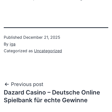
Published
December 21, 2025
By
iga
Categorized as
Uncategorized
Previous post
Dazard Casino – Deutsche Online
Spielbank für echte Gewinne