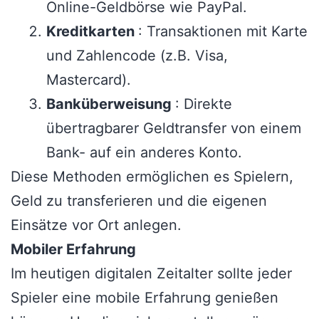
Online-Geldbörse wie PayPal.
Kreditkarten
: Transaktionen mit Karte
und Zahlencode (z.B. Visa,
Mastercard).
Banküberweisung
: Direkte
übertragbarer Geldtransfer von einem
Bank- auf ein anderes Konto.
Diese Methoden ermöglichen es Spielern,
Geld zu transferieren und die eigenen
Einsätze vor Ort anlegen.
Mobiler Erfahrung
Im heutigen digitalen Zeitalter sollte jeder
Spieler eine mobile Erfahrung genießen