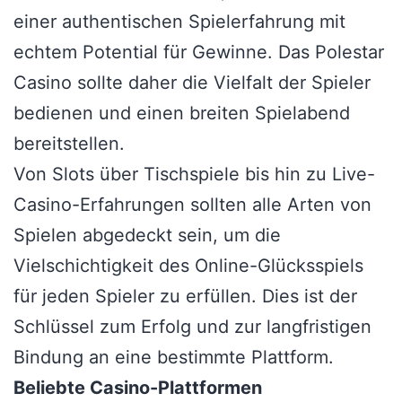
einer authentischen Spielerfahrung mit
echtem Potential für Gewinne. Das Polestar
Casino sollte daher die Vielfalt der Spieler
bedienen und einen breiten Spielabend
bereitstellen.
Von Slots über Tischspiele bis hin zu Live-
Casino-Erfahrungen sollten alle Arten von
Spielen abgedeckt sein, um die
Vielschichtigkeit des Online-Glücksspiels
für jeden Spieler zu erfüllen. Dies ist der
Schlüssel zum Erfolg und zur langfristigen
Bindung an eine bestimmte Plattform.
Beliebte Casino-Plattformen