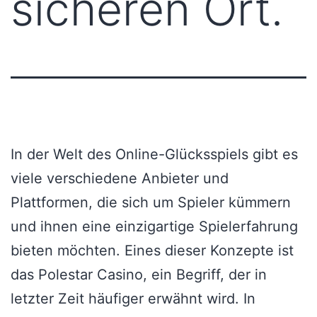
sicheren Ort.
In der Welt des Online-Glücksspiels gibt es
viele verschiedene Anbieter und
Plattformen, die sich um Spieler kümmern
und ihnen eine einzigartige Spielerfahrung
bieten möchten. Eines dieser Konzepte ist
das Polestar Casino, ein Begriff, der in
letzter Zeit häufiger erwähnt wird. In