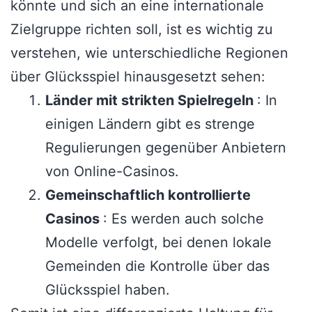
könnte und sich an eine internationale
Zielgruppe richten soll, ist es wichtig zu
verstehen, wie unterschiedliche Regionen
über Glücksspiel hinausgesetzt sehen:
Länder mit strikten Spielregeln
: In
einigen Ländern gibt es strenge
Regulierungen gegenüber Anbietern
von Online-Casinos.
Gemeinschaftlich kontrollierte
Casinos
: Es werden auch solche
Modelle verfolgt, bei denen lokale
Gemeinden die Kontrolle über das
Glücksspiel haben.