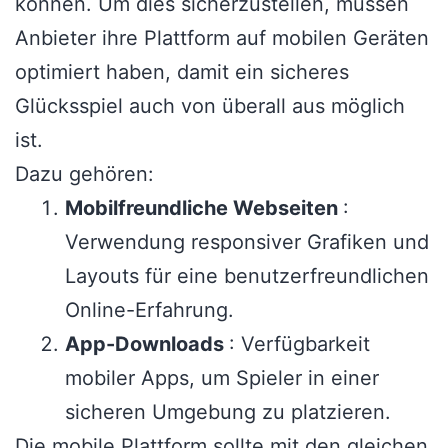
können. Um dies sicherzustellen, müssen
Anbieter ihre Plattform auf mobilen Geräten
optimiert haben, damit ein sicheres
Glücksspiel auch von überall aus möglich
ist.
Dazu gehören:
Mobilfreundliche Webseiten
:
Verwendung responsiver Grafiken und
Layouts für eine benutzerfreundlichen
Online-Erfahrung.
App-Downloads
: Verfügbarkeit
mobiler Apps, um Spieler in einer
sicheren Umgebung zu platzieren.
Die mobile Plattform sollte mit den gleichen