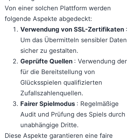
Von einer solchen Plattform werden
folgende Aspekte abgedeckt:
Verwendung von SSL-Zertifikaten
:
Um das Übermitteln sensibler Daten
sicher zu gestalten.
Geprüfte Quellen
: Verwendung der
für die Bereitstellung von
Glücksspielen qualifizierten
Zufallszahlenquellen.
Fairer Spielmodus
: Regelmäßige
Audit und Prüfung des Spiels durch
unabhängige Dritte.
Diese Aspekte garantieren eine faire