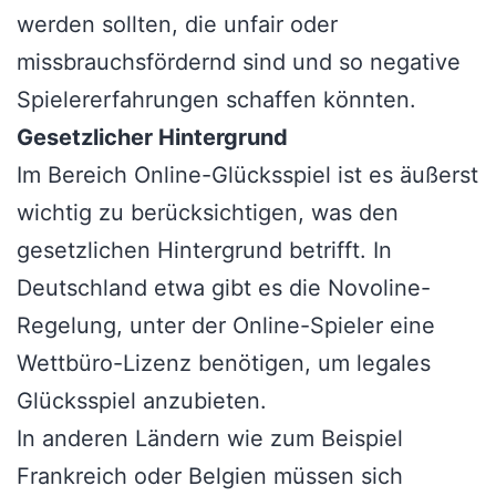
werden sollten, die unfair oder
missbrauchsfördernd sind und so negative
Spielererfahrungen schaffen könnten.
Gesetzlicher Hintergrund
Im Bereich Online-Glücksspiel ist es äußerst
wichtig zu berücksichtigen, was den
gesetzlichen Hintergrund betrifft. In
Deutschland etwa gibt es die Novoline-
Regelung, unter der Online-Spieler eine
Wettbüro-Lizenz benötigen, um legales
Glücksspiel anzubieten.
In anderen Ländern wie zum Beispiel
Frankreich oder Belgien müssen sich