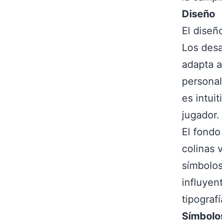
Diseño
El diseñ
Los desa
adapta a
personal
es intuit
jugador.
El fondo
colinas 
símbolos
influyen
tipografí
Símbolo