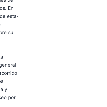
ias de
os. En
 de esta-
e
bre su
ta
general
ecorrido
os
za y
aseo por