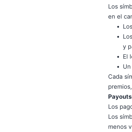
Los símb
en el ca
Los
Los
y p
El 
Un 
Cada sím
premios,
Payouts
Los pago
Los símb
menos va