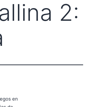
llina 2:
a
uegos en