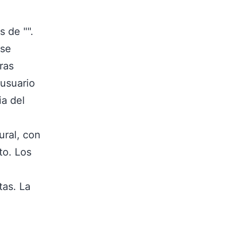
 de "".
 se
ras
 usuario
ia del
ural, con
to. Los
tas. La