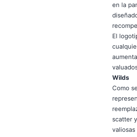
en la pa
diseñado
recompe
El logot
cualquie
aumentar
valuados
Wilds
Como se 
represen
reemplaz
scatter 
valiosas