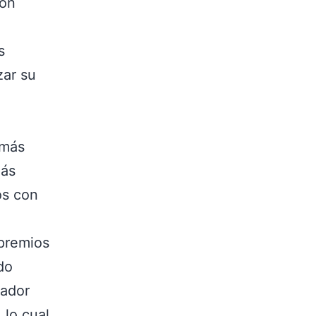
ión
s
zar su
 más
más
os con
 premios
do
gador
 lo cual