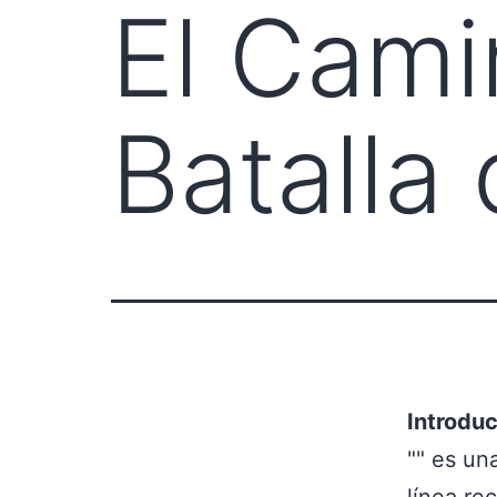
El Camin
Batalla
Introdu
"" es un