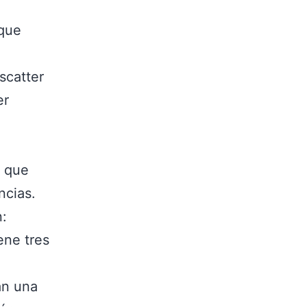
 que
scatter
er
o que
ncias.
n:
ene tres
an una