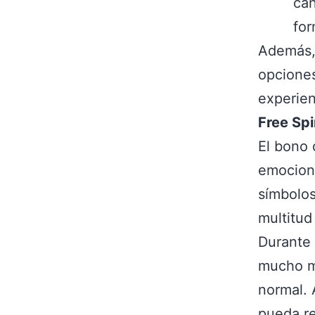
can
fo
Además, 
opciones
experien
Free Sp
El bono 
emociona
símbolos
multitud
Durante 
mucho m
normal. 
pueda re