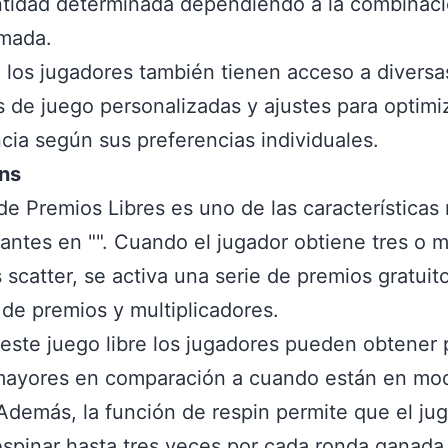
tidad determinada dependiendo a la combinac
rmada.
los jugadores también tienen acceso a diversa
 de juego personalizadas y ajustes para optimi
cia según sus preferencias individuales.
ins
de Premios Libres es uno de las características
ntes en "". Cuando el jugador obtiene tres o 
 scatter, se activa una serie de premios gratuit
 de premios y multiplicadores.
este juego libre los jugadores pueden obtener
ayores en comparación a cuando están en mo
Además, la función de respin permite que el ju
spinar hasta tres veces por cada ronda ganada,