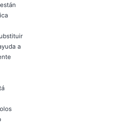
 están
ica
bstituir
 ayuda a
ente
tá
olos
o