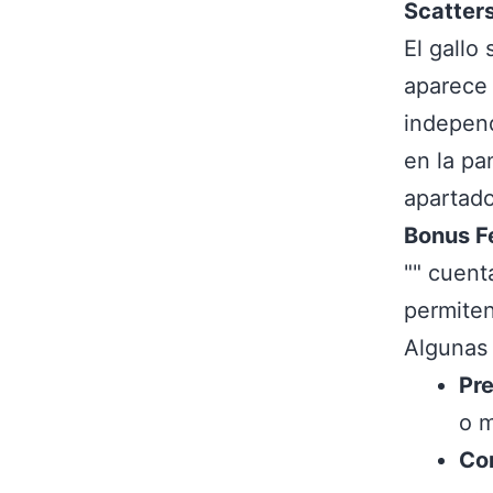
Scatter
El gallo 
aparece 
independ
en la pa
apartado
Bonus F
"" cuent
permiten
Algunas 
Pr
o m
Co