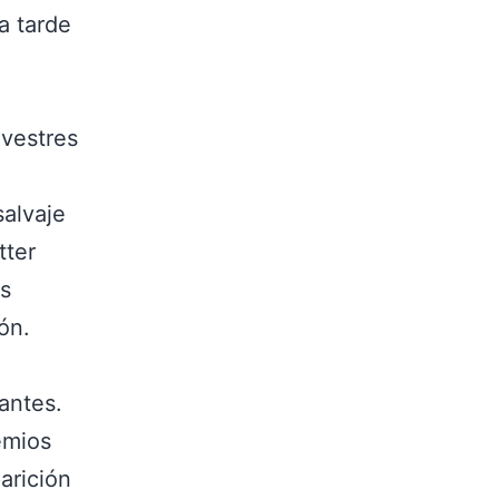
a tarde
lvestres
salvaje
tter
os
ón.
antes.
emios
arición