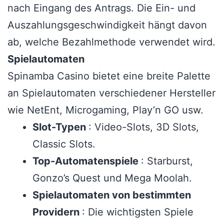
nach Eingang des Antrags. Die Ein- und
Auszahlungsgeschwindigkeit hängt davon
ab, welche Bezahlmethode verwendet wird.
Spielautomaten
Spinamba Casino bietet eine breite Palette
an Spielautomaten verschiedener Hersteller
wie NetEnt, Microgaming, Play’n GO usw.
Slot-Typen
: Video-Slots, 3D Slots,
Classic Slots.
Top-Automatenspiele
: Starburst,
Gonzo’s Quest und Mega Moolah.
Spielautomaten von bestimmten
Providern
: Die wichtigsten Spiele