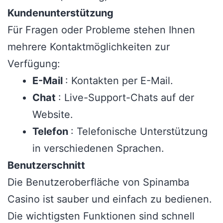
Kundenunterstützung
Für Fragen oder Probleme stehen Ihnen
mehrere Kontaktmöglichkeiten zur
Verfügung:
E-Mail
: Kontakten per E-Mail.
Chat
: Live-Support-Chats auf der
Website.
Telefon
: Telefonische Unterstützung
in verschiedenen Sprachen.
Benutzerschnitt
Die Benutzeroberfläche von Spinamba
Casino ist sauber und einfach zu bedienen.
Die wichtigsten Funktionen sind schnell