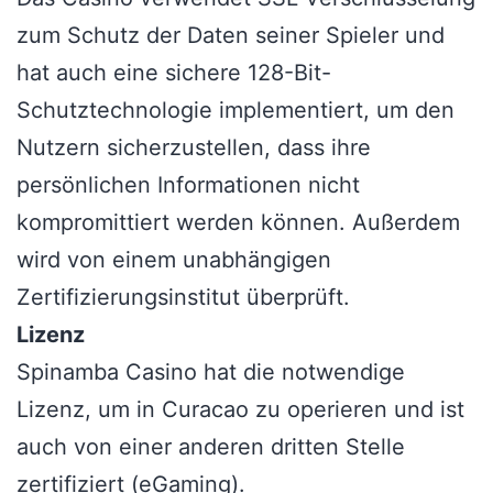
zum Schutz der Daten seiner Spieler und
hat auch eine sichere 128-Bit-
Schutztechnologie implementiert, um den
Nutzern sicherzustellen, dass ihre
persönlichen Informationen nicht
kompromittiert werden können. Außerdem
wird von einem unabhängigen
Zertifizierungsinstitut überprüft.
Lizenz
Spinamba Casino hat die notwendige
Lizenz, um in Curacao zu operieren und ist
auch von einer anderen dritten Stelle
zertifiziert (eGaming).