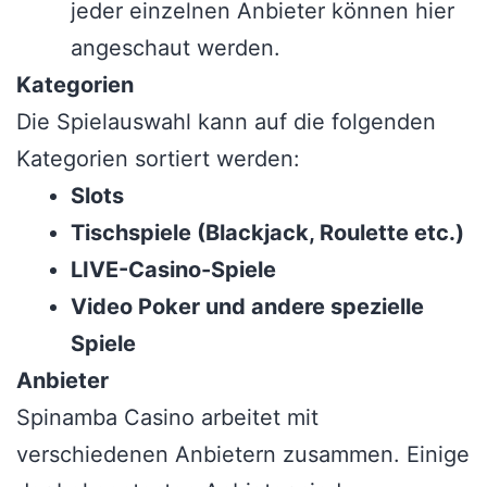
jeder einzelnen Anbieter können hier
angeschaut werden.
Kategorien
Die Spielauswahl kann auf die folgenden
Kategorien sortiert werden:
Slots
Tischspiele (Blackjack, Roulette etc.)
LIVE-Casino-Spiele
Video Poker und andere spezielle
Spiele
Anbieter
Spinamba Casino arbeitet mit
verschiedenen Anbietern zusammen. Einige