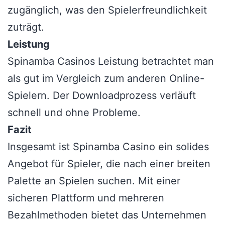
zugänglich, was den Spielerfreundlichkeit
zuträgt.
Leistung
Spinamba Casinos Leistung betrachtet man
als gut im Vergleich zum anderen Online-
Spielern. Der Downloadprozess verläuft
schnell und ohne Probleme.
Fazit
Insgesamt ist Spinamba Casino ein solides
Angebot für Spieler, die nach einer breiten
Palette an Spielen suchen. Mit einer
sicheren Plattform und mehreren
Bezahlmethoden bietet das Unternehmen