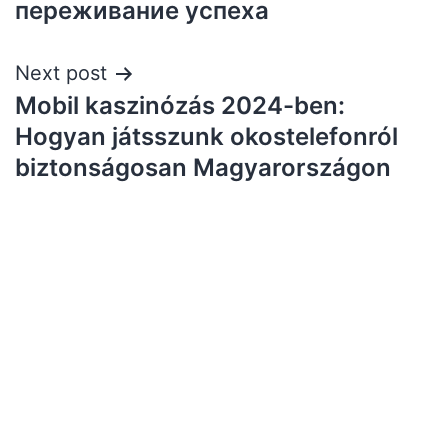
переживание успеха
Next post
Mobil kaszinózás 2024-ben:
Hogyan játsszunk okostelefonról
biztonságosan Magyarországon