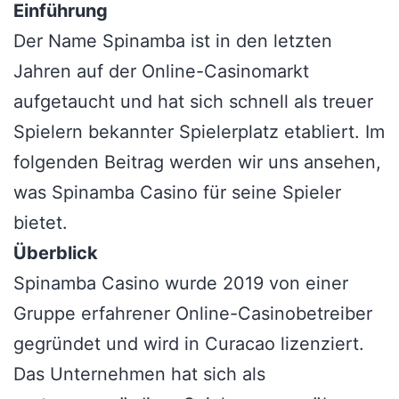
Einführung
Der Name Spinamba ist in den letzten
Jahren auf der Online-Casinomarkt
aufgetaucht und hat sich schnell als treuer
Spielern bekannter Spielerplatz etabliert. Im
folgenden Beitrag werden wir uns ansehen,
was Spinamba Casino für seine Spieler
bietet.
Überblick
Spinamba Casino wurde 2019 von einer
Gruppe erfahrener Online-Casinobetreiber
gegründet und wird in Curacao lizenziert.
Das Unternehmen hat sich als