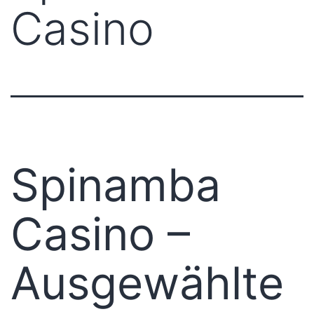
Casino
Spinamba
Casino –
Ausgewählte