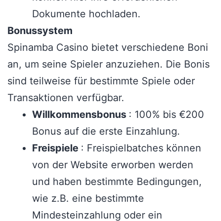
Dokumente hochladen.
Bonussystem
Spinamba Casino bietet verschiedene Boni
an, um seine Spieler anzuziehen. Die Bonis
sind teilweise für bestimmte Spiele oder
Transaktionen verfügbar.
Willkommensbonus
: 100% bis €200
Bonus auf die erste Einzahlung.
Freispiele
: Freispielbatches können
von der Website erworben werden
und haben bestimmte Bedingungen,
wie z.B. eine bestimmte
Mindesteinzahlung oder ein