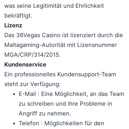
was seine Legitimität und Ehrlichkeit
bekräftigt.
Lizenz
Das 36Vegas Casino ist lizenziert durch die
Maltagaming-Autorität mit Lizensnummer
MGA/CRP/314/2015.
Kundenservice
Ein professionelles Kundensupport-Team
steht zur Verfügung:
E-Mail : Eine Möglichkeit, an das Team
zu schreiben und ihre Probleme in
Angriff zu nehmen.
Telefon : Möglichkeiten für den