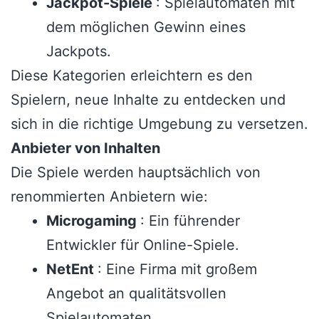
Jackpot-Spiele
: Spielautomaten mit
dem möglichen Gewinn eines
Jackpots.
Diese Kategorien erleichtern es den
Spielern, neue Inhalte zu entdecken und
sich in die richtige Umgebung zu versetzen.
Anbieter von Inhalten
Die Spiele werden hauptsächlich von
renommierten Anbietern wie:
Microgaming
: Ein führender
Entwickler für Online-Spiele.
NetEnt
: Eine Firma mit großem
Angebot an qualitätsvollen
Spielautomaten.