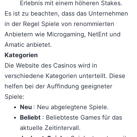
Erlebnis mit einem höheren Stakes.
Es ist zu beachten, dass das Unternehmen
in der Regel Spiele von renommierten
Anbietern wie Microgaming, NetEnt und
Amatic anbietet.
Kategorien
Die Website des Casinos wird in
verschiedene Kategorien unterteilt. Diese
helfen bei der Auffindung geeigneter
Spiele:
Neu
: Neu abgelegtene Spiele.
Beliebt
: Beliebteste Games für das
aktuelle Zeitintervall.