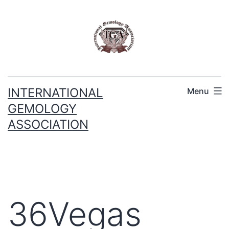
INTERNATIONAL
Menu
GEMOLOGY
ASSOCIATION
36Vegas