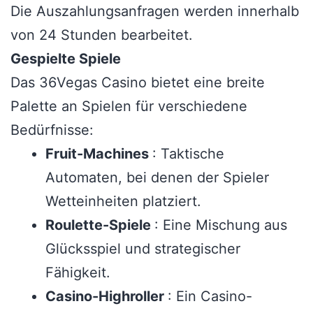
Die Auszahlungsanfragen werden innerhalb
von 24 Stunden bearbeitet.
Gespielte Spiele
Das 36Vegas Casino bietet eine breite
Palette an Spielen für verschiedene
Bedürfnisse:
Fruit-Machines
: Taktische
Automaten, bei denen der Spieler
Wetteinheiten platziert.
Roulette-Spiele
: Eine Mischung aus
Glücksspiel und strategischer
Fähigkeit.
Casino-Highroller
: Ein Casino-