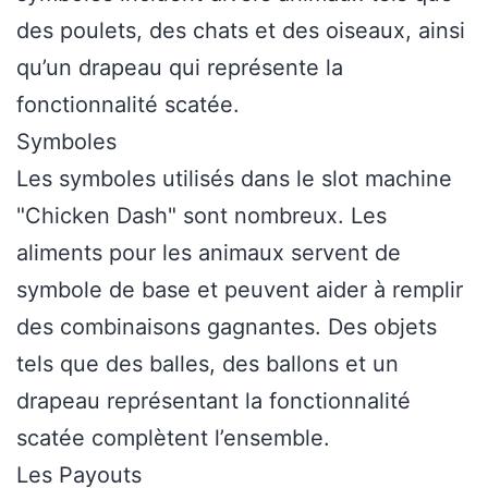
des poulets, des chats et des oiseaux, ainsi
qu’un drapeau qui représente la
fonctionnalité scatée.
Symboles
Les symboles utilisés dans le slot machine
"Chicken Dash" sont nombreux. Les
aliments pour les animaux servent de
symbole de base et peuvent aider à remplir
des combinaisons gagnantes. Des objets
tels que des balles, des ballons et un
drapeau représentant la fonctionnalité
scatée complètent l’ensemble.
Les Payouts