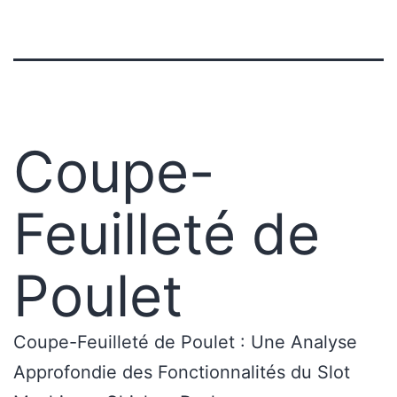
Coupe-
Feuilleté de
Poulet
Coupe-Feuilleté de Poulet : Une Analyse
Approfondie des Fonctionnalités du Slot