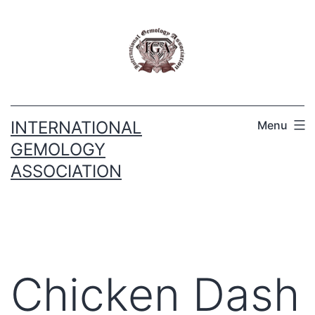
INTERNATIONAL
Menu
GEMOLOGY
ASSOCIATION
Chicken Dash