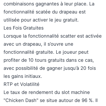
combinaisons gagnantes à leur place. La
fonctionnalité scatée du drapeau est
utilisée pour activer le jeu gratuit.
Les Fois Gratuites
Lorsque la fonctionnalité scatter est activée
avec un drapeau, il s’ouvre une
fonctionnalité gratuite. Le joueur peut
profiter de 10 tours gratuits dans ce cas,
avec possibilité de gagner jusqu’à 20 fois
les gains initiaux.
RTP et Volatilité
Le taux de rendement du slot machine
"Chicken Dash" se situe autour de 96 %. Il