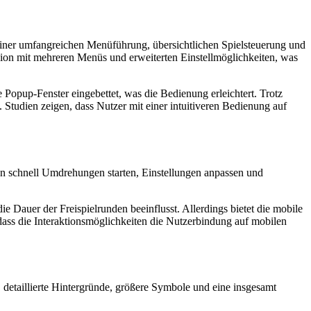
einer umfangreichen Menüführung, übersichtlichen Spielsteuerung und
rsion mit mehreren Menüs und erweiterten Einstellmöglichkeiten, was
e Popup-Fenster eingebettet, was die Bedienung erleichtert. Trotz
 Studien zeigen, dass Nutzer mit einer intuitiveren Bedienung auf
nen schnell Umdrehungen starten, Einstellungen anpassen und
 Dauer der Freispielrunden beeinflusst. Allerdings bietet die mobile
 dass die Interaktionsmöglichkeiten die Nutzerbindung auf mobilen
, detaillierte Hintergründe, größere Symbole und eine insgesamt