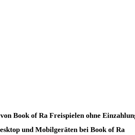
 von Book of Ra Freispielen ohne Einzahlun
esktop und Mobilgeräten bei Book of Ra