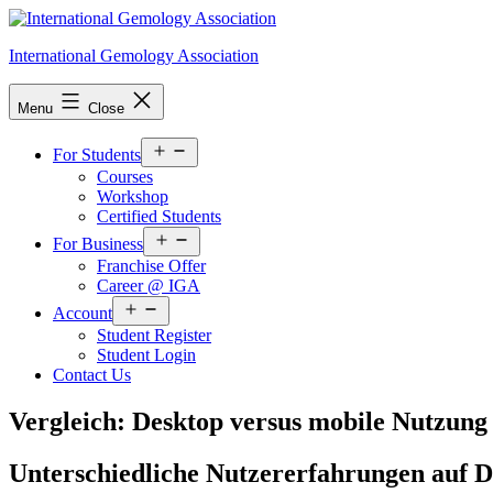
International Gemology Association
Menu
Close
For Students
Courses
Workshop
Certified Students
For Business
Franchise Offer
Career @ IGA
Account
Student Register
Student Login
Contact Us
Vergleich: Desktop versus mobile Nutzung
Unterschiedliche Nutzererfahrungen auf D