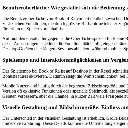
Benutzeroberfläche: Wie gestaltet sich die Bedienung
Die Benutzeroberfläche von Book of Ra variiert deutlich zwischen D
zusätzlichen Funktionen, die durch größere Bildschirme leichter zugä
für erfahrene Spieler vorteilhaft ist.
Auf mobilen Geräten hingegen ist die Oberfläche speziell für kleine B
dieser Anpassungen ist jedoch die Funktionalität häufig eingeschränk
Desktop-Geräten eher längere Sessions abhalten, während mobiles Spie
Spieltempo und Interaktionsmöglichkeiten im Verglei
Das Spieltempo bei Book of Ra ist auf Desktop in der Regel schnelle
Bonusfeatures aktivieren. Dadurch steigt die Wahrscheinlichkeit, bei
Mobile Nutzer sind häufig durch die begrenzte Bildschirmgröße und To
Version oft exklusive Funktionen oder spezielle Spielmodi, die spezi
Geräten verbessern, aber die Chance, in kurzer Zeit viele Freispiele
Visuelle Gestaltung und Bildschirmgröße: Einfluss auf
Der Unterschied in der visuellen Gestaltung ist erheblich. Große Bil
immersive Erfahrung. Diese Details können die Unterhaltung steigern